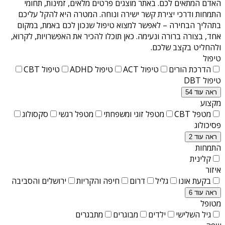
האדם המתאים לכם. באתר מוצגים פרטים מלאים, זמינות, תחומי
התמחות ודרכי יצירת קשר ישירה ונוחה. המטרה היא להקל עליכם
בתהליך הבחירה – לאפשר למצוא טיפול שנכון לכם באמת, במקום
אחד, בצורה ברורה ונעימה. כאן תוכלו להכיר את האפשרויות, לקרוא,
ולהחליט בקצב שלכם.
טיפול
הדרכת הורים
טיפול ACT
טיפול ADHD
טיפול CBT
טיפול DBT
ראה עוד 54
מקצוע
מטפל CBT
מטפל זוגי ומשפחתי
מטפל רגשי
סקסולוג
פסיכולוג
ראה עוד 2
התמחות
קלינית
איזור
בקעת אונו
גליל
דרום
חיפה והקריות
ירושלים והסביבה
ראה עוד 6
מטופל
גיל השלישי
ילדים
מבוגרים
מתבגרים