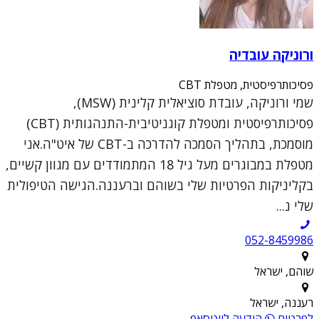
ורוניקה עובדיה
פסיכותרפיסטית, מטפלת CBT
שמי ורוניקה, עובדת סוציאלית קלינית (MSW),
פסיכותרפיסטית ומטפלת קוגניטיבית-התנהגותית (CBT)
מוסמכת, בתהליך הסמכה להדרכה ב-CBT של איט"ה.אני
מטפלת במבוגרים מעל גיל 18 המתמודדים עם מגוון קשיים,
בקליניקות הפרטיות שלי בשוהם וברעננה.הגישה הטיפולית
שלי נ...
052-8459986
שוהם, ישראל
רעננה, ישראל
לפרטים
הודעה לווטסאפ