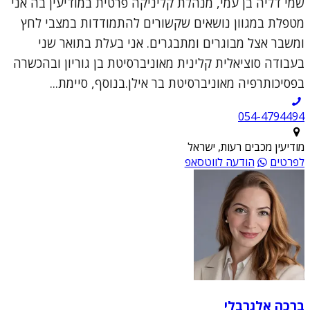
שמי דליה בן עמי, מנהלת קליניקה פרטית במודיעין בה אני
מטפלת במגוון נושאים שקשורים להתמודדות במצבי לחץ
ומשבר אצל מבוגרים ומתבגרים. אני בעלת בתואר שני
בעבודה סוציאלית קלינית מאוניברסיטת בן גוריון ובהכשרה
בפסיכותרפיה מאוניברסיטת בר אילן.בנוסף, סיימת...
054-4794494
מודיעין מכבים רעות, ישראל
לפרטים
הודעה לווטסאפ
ברכה אלגרבלי