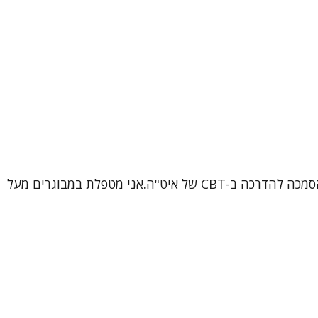
שמי ורוניקה, עובדת סוציאלית קלינית (MSW), פסיכותרפיסטית ומטפלת קוגניטיבית-התנהגותית (CBT) מוסמכת, בתהליך הסמכה להדרכה ב-CBT של איט"ה.אני מטפלת במבוגרים מעל