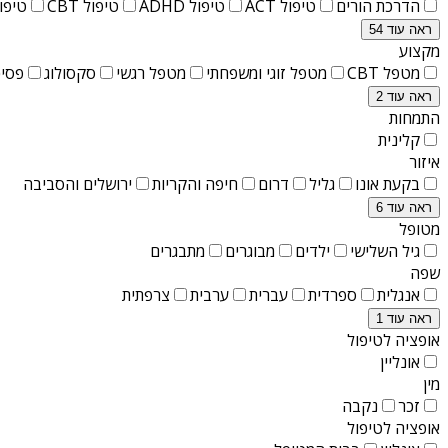
הדרכת הורים
טיפול ACT
טיפול ADHD
טיפול CBT
טיפול T
ראה עוד 54
מקצוע
מטפל CBT
מטפל זוגי ומשפחתי
מטפל רגשי
סקסולוג
פסיכ
ראה עוד 2
התמחות
קלינית
איזור
בקעת אונו
גליל
דרום
חיפה והקריות
ירושלים והסביבה
ראה עוד 6
מטופל
גיל השלישי
ילדים
מבוגרים
מתבגרים
שפה
אנגלית
ספרדית
עברית
ערבית
צרפתית
ראה עוד 1
אופציה לטיפול
אונליין
מין
זכר
נקבה
אופציה לטיפול