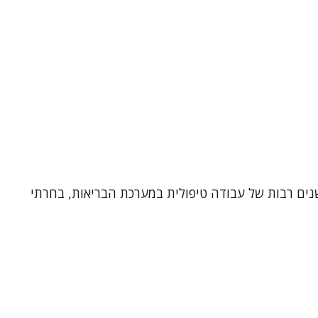
אנליטית ועובדת סוציאלית קלינית, בעלת 33 שנות ותק קליני. אחרי שנים רבות של עבודה טיפולית במערכת הבריאות, בחרתי