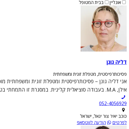
אונליין
בבית המטופל
דליה גונן
פסיכותרפיסטית, מטפלת זוגית ומשפחתית
אני דליה גונן – פסיכותרפיסטית ומטפלת זוגית ומשפחתית מ
אילן, M.A. בעבודה סוציאלית קלינית. במסגרת זו התמחתי בטיפול פרטני קליני וטיפול זוגי ומש...
052-4056929
כוכב יאיר צור יגאל, ישראל
לפרטים
הודעה לווטסאפ