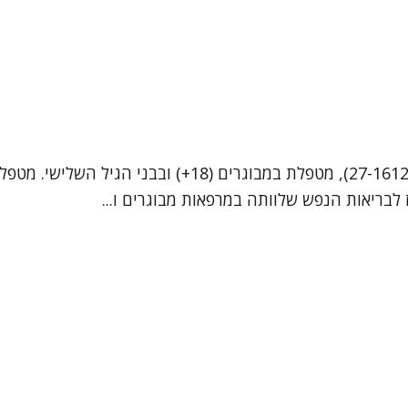
שמי גל רגב שורץ, פסיכולוגית לאחר התמחות קלינית (מ.ר 17