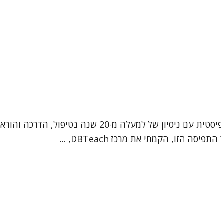
שמי דבורי חדרי-חביב. אני עובדת סוציאלית קלינית ופסיכות
הזו, הקמתי את מרכז DBTeach, ...