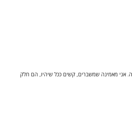
רפיסטית עם ניסיון של למעלה מ-20 שנה בטיפול, הדרכה והוראה. אני מאמינה שמשברים, קשים ככל שיהיו, הם חלק