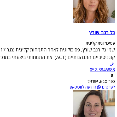
גל רגב שורץ
פסיכולוגית קלינית
קוגניטיביים התנהגותיים (ACT). את התמחותי ביצעתי במרכז לבריאות הנפש שלוותה במרפאות מבוגרים ו...
052-3846888
כפר סבא, ישראל
לפרטים
הודעה לווטסאפ