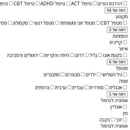
הדרכת הורים
טיפול ACT
טיפול ADHD
טיפול CBT
טיפול T
ראה עוד 54
מקצוע
מטפל CBT
מטפל זוגי ומשפחתי
מטפל רגשי
סקסולוג
פסיכ
ראה עוד 2
התמחות
קלינית
איזור
בקעת אונו
גליל
דרום
חיפה והקריות
ירושלים והסביבה
ראה עוד 6
מטופל
גיל השלישי
ילדים
מבוגרים
מתבגרים
שפה
אנגלית
ספרדית
עברית
ערבית
צרפתית
ראה עוד 1
אופציה לטיפול
אונליין
מין
זכר
נקבה
אופציה לטיפול