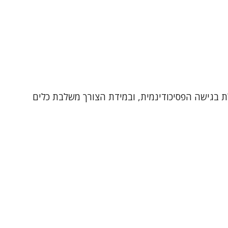
27-1612), מטפלת במבוגרים (18+) ובבני הגיל השלישי. מטפלת בגישה הפסיכודינמית, ובמידת הצורך משלבת כלים