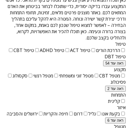
המקצוע עברו בדיקה יסודית, כדי שתוכלו לבחור בביטחון את האדם
המתאים לכם. באתר מוצגים פרטים מלאים, זמינות, תחומי התמחות
ודרכי יצירת קשר ישירה ונוחה. המטרה היא להקל עליכם בתהליך
הבחירה – לאפשר למצוא טיפול שנכון לכם באמת, במקום אחד,
בצורה ברורה ונעימה. כאן תוכלו להכיר את האפשרויות, לקרוא,
ולהחליט בקצב שלכם.
טיפול
הדרכת הורים
טיפול ACT
טיפול ADHD
טיפול CBT
טיפול DBT
ראה עוד 54
מקצוע
מטפל CBT
מטפל זוגי ומשפחתי
מטפל רגשי
סקסולוג
פסיכולוג
ראה עוד 2
התמחות
קלינית
איזור
בקעת אונו
גליל
דרום
חיפה והקריות
ירושלים והסביבה
ראה עוד 6
מטופל