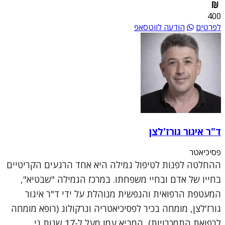
400
לפרטים
הודעה לווטסאפ
ד"ר איגור גורז'לצן
פסיכיאטר
ההחלטה לפנות לטיפול גמילה היא אחד הרגעים הקריטיים
בחייו של אדם ובחיי משפחתו. במרכז הגמילה "שבטיא",
המעטפת הרפואית והנפשית מנוהלת על ידי ד"ר איגור
גורז'לצן, מומחה בכיר לפסיכיאטריה ונרקולוג (רופא מומחה
לרפואת התמכרויות), המביא עמו מעל ל-17 שנות ני...