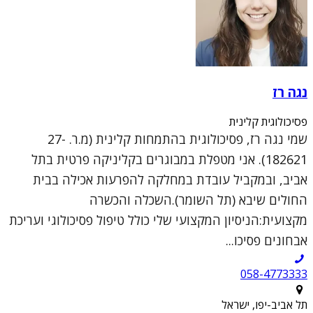
נגה רז
פסיכולוגית קלינית
שמי נגה רז, פסיכולוגית בהתמחות קלינית (מ.ר. 27-
182621). אני מטפלת במבוגרים בקליניקה פרטית בתל
אביב, ובמקביל עובדת במחלקה להפרעות אכילה בבית
החולים שיבא (תל השומר).השכלה והכשרה
מקצועית:הניסיון המקצועי שלי כולל טיפול פסיכולוגי ועריכת
אבחונים פסיכו...
058-4773333
תל אביב-יפו, ישראל