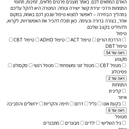
האדם המתאים לכם. באתר מוצגים פרטים מלאים, זמינות, תחומי
התמחות ודרכי יצירת קשר ישירה ונוחה. המטרה היא להקל עליכם
בתהליך הבחירה – לאפשר למצוא טיפול שנכון לכם באמת, במקום
אחד, בצורה ברורה ונעימה. כאן תוכלו להכיר את האפשרויות, לקרוא,
ולהחליט בקצב שלכם.
טיפול
הדרכת הורים
טיפול ACT
טיפול ADHD
טיפול CBT
טיפול DBT
ראה עוד 54
מקצוע
מטפל CBT
מטפל זוגי ומשפחתי
מטפל רגשי
סקסולוג
פסיכולוג
ראה עוד 2
התמחות
קלינית
איזור
בקעת אונו
גליל
דרום
חיפה והקריות
ירושלים והסביבה
ראה עוד 6
מטופל
גיל השלישי
ילדים
מבוגרים
מתבגרים