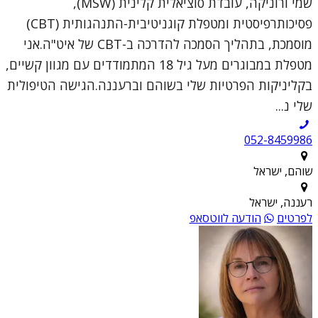
שמי ורוניקה, עובדת סוציאלית קלינית (MSW),
פסיכותרפיסטית ומטפלת קוגניטיבית-התנהגותית (CBT)
מוסמכת, בתהליך הסמכה להדרכה ב-CBT של איט"ה.אני
מטפלת במבוגרים מעל גיל 18 המתמודדים עם מגוון קשיים,
בקליניקות הפרטיות שלי בשוהם וברעננה.הגישה הטיפולית
שלי נ...
052-8459986
שוהם, ישראל
רעננה, ישראל
לפרטים
הודעה לווטסאפ