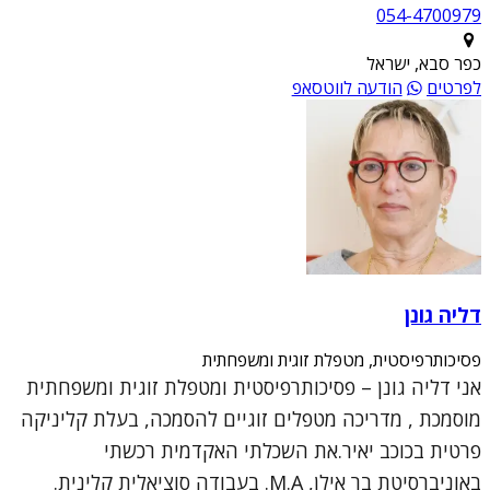
054-4700979
כפר סבא, ישראל
לפרטים
הודעה לווטסאפ
דליה גונן
פסיכותרפיסטית, מטפלת זוגית ומשפחתית
אני דליה גונן – פסיכותרפיסטית ומטפלת זוגית ומשפחתית
מוסמכת , מדריכה מטפלים זוגיים להסמכה, בעלת קליניקה
פרטית בכוכב יאיר.את השכלתי האקדמית רכשתי
באוניברסיטת בר אילן, M.A. בעבודה סוציאלית קלינית.