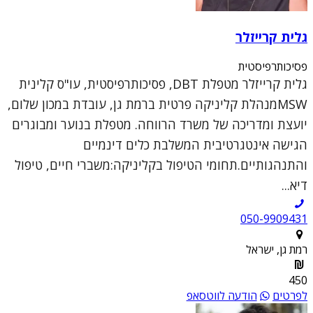
גלית קרייזלר
פסיכותרפיסטית
גלית קרייזלר מטפלת DBT, פסיכותרפיסטית, עו"ס קלינית
MSWמנהלת קליניקה פרטית ברמת גן, עובדת במכון שלום,
יועצת ומדריכה של משרד הרווחה. מטפלת בנוער ומבוגרים
הגישה אינטגרטיבית המשלבת כלים דינמיים
והתנהגותיים.תחומי הטיפול בקליניקה:משברי חיים, טיפול
דיא...
050-9909431
רמת גן, ישראל
450
לפרטים
הודעה לווטסאפ