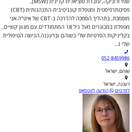
שמי ורוניקה, עובדת סוציאלית קלינית (MSW),
פסיכותרפיסטית ומטפלת קוגניטיבית-התנהגותית (CBT)
מוסמכת, בתהליך הסמכה להדרכה ב-CBT של איט"ה.אני
מטפלת במבוגרים מעל גיל 18 המתמודדים עם מגוון קשיים,
בקליניקות הפרטיות שלי בשוהם וברעננה.הגישה הטיפולית
שלי נ...
052-8459986
שוהם, ישראל
רעננה, ישראל
לפרטים
הודעה לווטסאפ