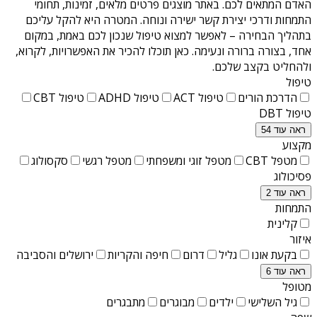
האדם המתאים לכם. באתר מוצגים פרטים מלאים, זמינות, תחומי
התמחות ודרכי יצירת קשר ישירה ונוחה. המטרה היא להקל עליכם
בתהליך הבחירה – לאפשר למצוא טיפול שנכון לכם באמת, במקום
אחד, בצורה ברורה ונעימה. כאן תוכלו להכיר את האפשרויות, לקרוא,
ולהחליט בקצב שלכם.
טיפול
הדרכת הורים
טיפול ACT
טיפול ADHD
טיפול CBT
טיפול DBT
ראה עוד 54
מקצוע
מטפל CBT
מטפל זוגי ומשפחתי
מטפל רגשי
סקסולוג
פסיכולוג
ראה עוד 2
התמחות
קלינית
איזור
בקעת אונו
גליל
דרום
חיפה והקריות
ירושלים והסביבה
ראה עוד 6
מטופל
גיל השלישי
ילדים
מבוגרים
מתבגרים