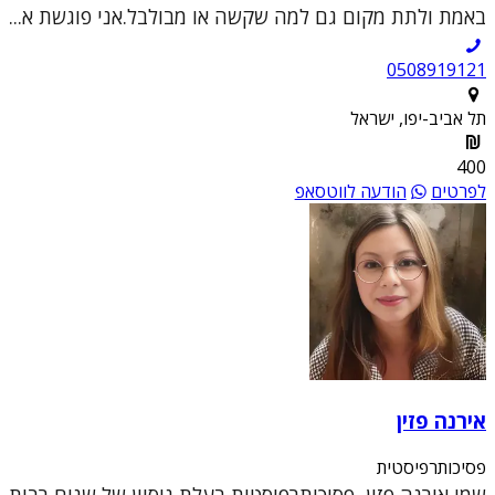
באמת ולתת מקום גם למה שקשה או מבולבל.אני פוגשת א...
0508919121
תל אביב-יפו, ישראל
400
לפרטים
הודעה לווטסאפ
אירנה פזין
פסיכותרפיסטית
שמי אירנה פזין, פסיכותרפיסטית בעלת ניסיון של שנים רבות