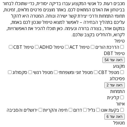
מכבים רעות
. כל אנשי המקצוע עברו בדיקה יסודית, כדי שתוכלו לבחור
בביטחון את האדם המתאים לכם. באתר מוצגים פרטים מלאים, זמינות,
תחומי התמחות ודרכי יצירת קשר ישירה ונוחה. המטרה היא להקל
עליכם בתהליך הבחירה – לאפשר למצוא טיפול שנכון לכם באמת,
במקום אחד, בצורה ברורה ונעימה. כאן תוכלו להכיר את האפשרויות,
לקרוא, ולהחליט בקצב שלכם.
טיפול
הדרכת הורים
טיפול ACT
טיפול ADHD
טיפול CBT
טיפול DBT
ראה עוד 54
מקצוע
מטפל CBT
מטפל זוגי ומשפחתי
מטפל רגשי
סקסולוג
פסיכולוג
ראה עוד 2
התמחות
קלינית
איזור
בקעת אונו
גליל
דרום
חיפה והקריות
ירושלים והסביבה
ראה עוד 6
מטופל