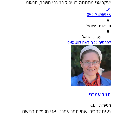
יעקב.אני מתמחה בטיפול במצבי משבר, טראומ...
052-3496955
תל אביב, ישראל
זכרון יעקב, ישראל
לפרטים
הודעה לווטסאפ
תמר עמרני
מטפלת CBT
נעים להכיר, שמי תמר עמרני. אני מטפלת בגישה