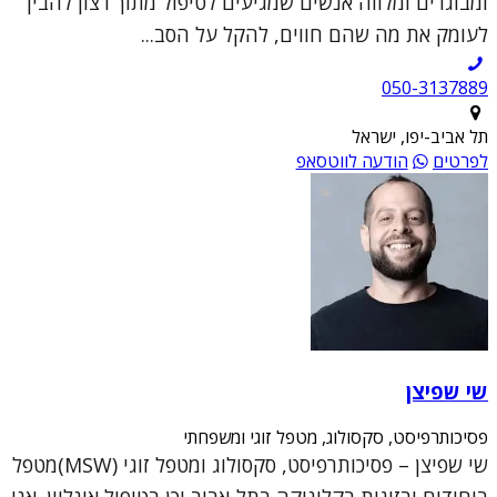
ומבוגרים ומלווה אנשים שמגיעים לטיפול מתוך רצון להבין
לעומק את מה שהם חווים, להקל על הסב...
050-3137889
תל אביב-יפו, ישראל
לפרטים
הודעה לווטסאפ
שי שפיצן
פסיכותרפיסט, סקסולוג, מטפל זוגי ומשפחתי
שי שפיצן – פסיכותרפיסט, סקסולוג ומטפל זוגי (MSW)מטפל