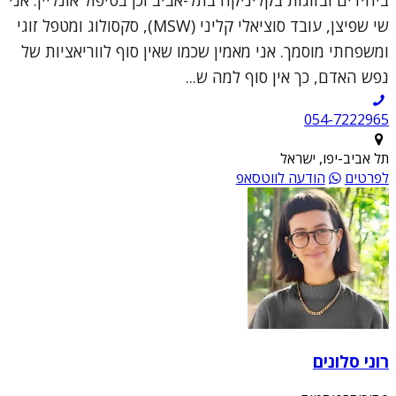
ביחידים ובזוגות בקליניקה בתל-אביב וכן בטיפול אונליין. אני
שי שפיצן, עובד סוציאלי קליני (MSW), סקסולוג ומטפל זוגי
ומשפחתי מוסמך. אני מאמין שכמו שאין סוף לווריאציות של
נפש האדם, כך אין סוף למה ש...
054-7222965
תל אביב-יפו, ישראל
לפרטים
הודעה לווטסאפ
רוני סלונים