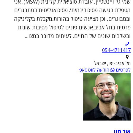
שמי גל ויינשטיין, עובדת סוציאלית קלינית (MSW). אני
מטפלת בגישה פסיכודינמית/ פסיכואנליטית במתבגרים
ובמבוגרים, וכן מציעה טיפול בהורות.מקבלת בקליניקה
פרטית בתל אביב.אנשים פונים לטיפול מסיבות שונות
ובשלבים שונים של החיים. לעיתים מדובר במצו...
054-4711417
תל אביב-יפו, ישראל
לפרטים
הודעה לווטסאפ
אור חזן