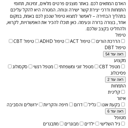
האדם המתאים לכם. באתר מוצגים פרטים מלאים, זמינות, תחומי
התמחות ודרכי יצירת קשר ישירה ונוחה. המטרה היא להקל עליכם
בתהליך הבחירה – לאפשר למצוא טיפול שנכון לכם באמת, במקום
אחד, בצורה ברורה ונעימה. כאן תוכלו להכיר את האפשרויות, לקרוא,
ולהחליט בקצב שלכם.
טיפול
הדרכת הורים
טיפול ACT
טיפול ADHD
טיפול CBT
טיפול DBT
ראה עוד 54
מקצוע
מטפל CBT
מטפל זוגי ומשפחתי
מטפל רגשי
סקסולוג
פסיכולוג
ראה עוד 2
התמחות
קלינית
איזור
בקעת אונו
גליל
דרום
חיפה והקריות
ירושלים והסביבה
ראה עוד 6
מטופל
גיל השלישי
ילדים
מבוגרים
מתבגרים