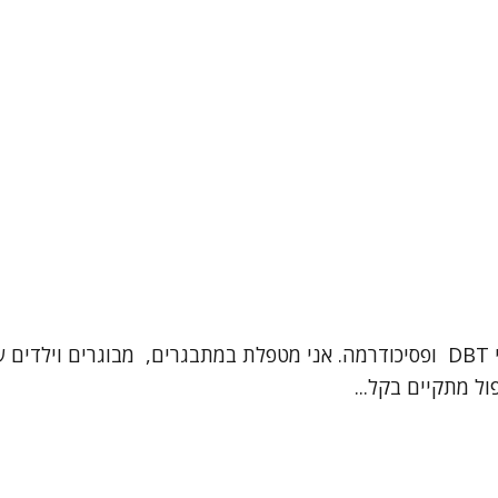
שמי אילנית בר חיים ואני פסיכותרפיסטית עם הכשרה בלימודי DBT ופסיכודרמה. אני מטפ