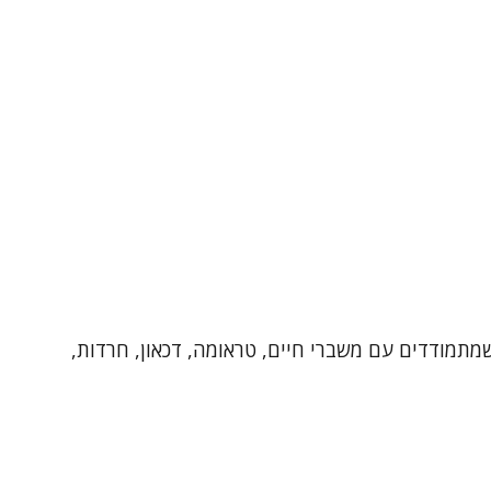
לת במתבגרים, מבוגרים וילדים שמתמודדים עם משברי חיים, טראומה, דכאון, חרדות,