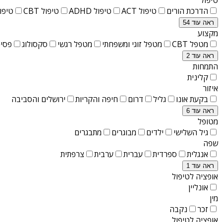
הדרכת הורים
טיפול ACT
טיפול ADHD
טיפול CBT
טיפול T
ראה עוד 54
מקצוע
מטפל CBT
מטפל זוגי ומשפחתי
מטפל רגשי
סקסולוג
פסיכ
ראה עוד 2
התמחות
קלינית
איזור
בקעת אונו
גליל
דרום
חיפה והקריות
ירושלים והסביבה
ראה עוד 6
מטופל
גיל השלישי
ילדים
מבוגרים
מתבגרים
שפה
אנגלית
ספרדית
עברית
ערבית
צרפתית
ראה עוד 1
אופציה לטיפול
אונליין
מין
זכר
נקבה
אופציה לטיפול