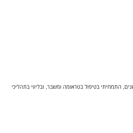
רית גולן וייס, עובדת סוציאלית קלינית ומטפלת זוגית ומינית, בעלת תוארי ראשון ושני מאוניברסיטת חיפה. במשך 25 שנים, התמחיתי בטיפול בטראומה ומשבר, ובליווי בתהליכי