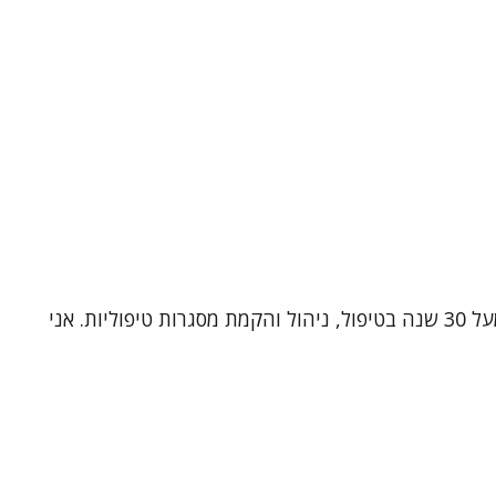
שמי ד"ר תלמה כהן, עובדת סוציאלית קלינית (MSW, Ph.D) ומטפלת זוגית ומשפחתית מוסמכת. אני בעלת ניסיון עשיר של מעל 30 שנה בטיפול, ניהול והקמת מסגרות טיפוליות. אני