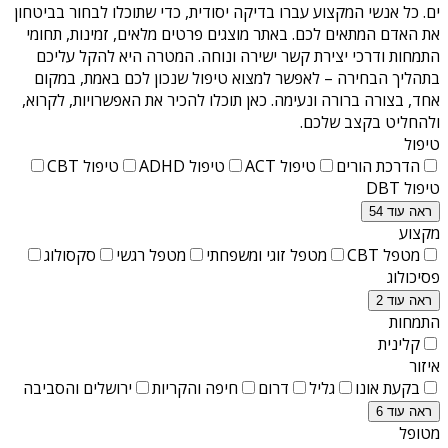
ים
. כל אנשי המקצוע עברו בדיקה יסודית, כדי שתוכלו לבחור בביטחון
את האדם המתאים לכם. באתר מוצגים פרטים מלאים, זמינות, תחומי
התמחות ודרכי יצירת קשר ישירה ונוחה. המטרה היא להקל עליכם
בתהליך הבחירה – לאפשר למצוא טיפול שנכון לכם באמת, במקום
אחד, בצורה ברורה ונעימה. כאן תוכלו להכיר את האפשרויות, לקרוא,
ולהחליט בקצב שלכם.
טיפול
הדרכת הורים
טיפול ACT
טיפול ADHD
טיפול CBT
טיפול DBT
ראה עוד 54
מקצוע
מטפל CBT
מטפל זוגי ומשפחתי
מטפל רגשי
סקסולוג
פסיכולוג
ראה עוד 2
התמחות
קלינית
איזור
בקעת אונו
גליל
דרום
חיפה והקריות
ירושלים והסביבה
ראה עוד 6
מטופל