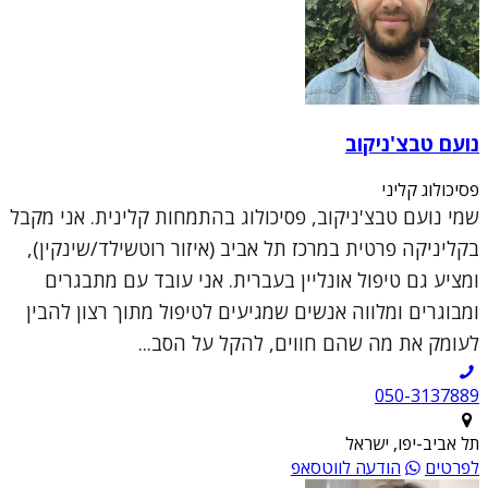
נועם טבצ'ניקוב
פסיכולוג קליני
שמי נועם טבצ'ניקוב, פסיכולוג בהתמחות קלינית. אני מקבל
בקליניקה פרטית במרכז תל אביב (איזור רוטשילד/שינקין),
ומציע גם טיפול אונליין בעברית. אני עובד עם מתבגרים
ומבוגרים ומלווה אנשים שמגיעים לטיפול מתוך רצון להבין
לעומק את מה שהם חווים, להקל על הסב...
050-3137889
תל אביב-יפו, ישראל
לפרטים
הודעה לווטסאפ