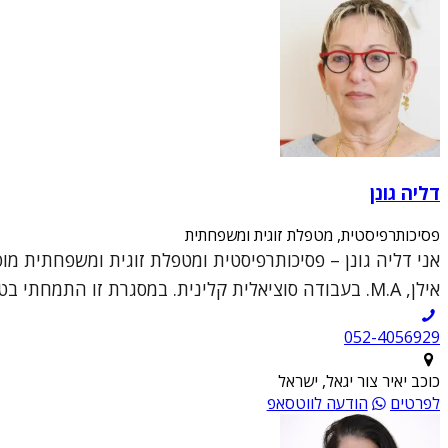
דליה גונן
פסיכותרפיסטית, מטפלת זוגית ומשפחתית
אני דליה גונן – פסיכותרפיסטית ומטפלת זוגית ומשפחתית מ
אילן, M.A. בעבודה סוציאלית קלינית. במסגרת זו התמחתי בטיפול פרטני קליני וטיפול זוגי ומש...
052-4056929
כוכב יאיר צור יגאל, ישראל
לפרטים
הודעה לווטסאפ