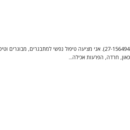
שמי טל ויניצקי, אני פסיכולוגית קלינית מומחית (מספר רישיון 27-156494). אני מצ
כאון, חרדה, הפרעות אכילה...