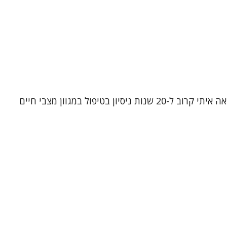
נעים להכיר, שמי שרון ירדני. אני פסיכותרפיסטית, עובדת סוציאלית קלינית ומטפלת קוגניטיבית-התנהגותית (CBT). אני מביאה איתי קרוב ל-20 שנות ניסיון בטיפול במגוון מצבי חיים