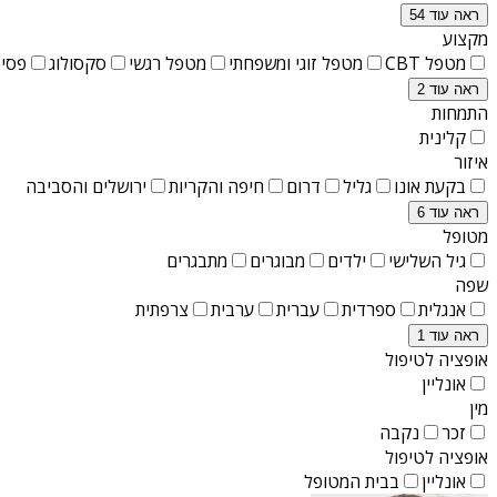
ראה עוד 54
מקצוע
מטפל CBT
מטפל זוגי ומשפחתי
מטפל רגשי
סקסולוג
פסיכ
ראה עוד 2
התמחות
קלינית
איזור
בקעת אונו
גליל
דרום
חיפה והקריות
ירושלים והסביבה
ראה עוד 6
מטופל
גיל השלישי
ילדים
מבוגרים
מתבגרים
שפה
אנגלית
ספרדית
עברית
ערבית
צרפתית
ראה עוד 1
אופציה לטיפול
אונליין
מין
זכר
נקבה
אופציה לטיפול
אונליין
בבית המטופל