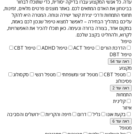
עדה
. כל אנשי המקצוע עברו בדיקה יסודית, כדי שתוכלו לבחור
בביטחון את האדם המתאים לכם. באתר מוצגים פרטים מלאים, זמינות,
תחומי התמחות ודרכי יצירת קשר ישירה ונוחה. המטרה היא להקל
עליכם בתהליך הבחירה – לאפשר למצוא טיפול שנכון לכם באמת,
במקום אחד, בצורה ברורה ונעימה. כאן תוכלו להכיר את האפשרויות,
לקרוא, ולהחליט בקצב שלכם.
טיפול
הדרכת הורים
טיפול ACT
טיפול ADHD
טיפול CBT
טיפול DBT
ראה עוד 54
מקצוע
מטפל CBT
מטפל זוגי ומשפחתי
מטפל רגשי
סקסולוג
פסיכולוג
ראה עוד 2
התמחות
קלינית
איזור
בקעת אונו
גליל
דרום
חיפה והקריות
ירושלים והסביבה
ראה עוד 6
מטופל