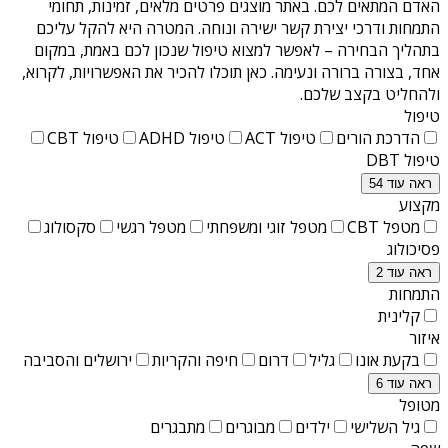
האדם המתאים לכם. באתר מוצגים פרטים מלאים, זמינות, תחומי
התמחות ודרכי יצירת קשר ישירה ונוחה. המטרה היא להקל עליכם
בתהליך הבחירה – לאפשר למצוא טיפול שנכון לכם באמת, במקום
אחד, בצורה ברורה ונעימה. כאן תוכלו להכיר את האפשרויות, לקרוא,
ולהחליט בקצב שלכם.
טיפול
הדרכת הורים
טיפול ACT
טיפול ADHD
טיפול CBT
טיפול DBT
ראה עוד 54
מקצוע
מטפל CBT
מטפל זוגי ומשפחתי
מטפל רגשי
סקסולוג
פסיכולוג
ראה עוד 2
התמחות
קלינית
איזור
בקעת אונו
גליל
דרום
חיפה והקריות
ירושלים והסביבה
ראה עוד 6
מטופל
גיל השלישי
ילדים
מבוגרים
מתבגרים