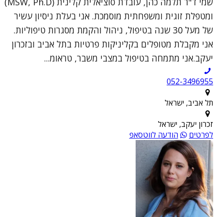
שמי ד"ר תלמה כהן, עובדת סוציאלית קלינית (MSW, Ph.D)
ומטפלת זוגית ומשפחתית מוסמכת. אני בעלת ניסיון עשיר
של מעל 30 שנה בטיפול, ניהול והקמת מסגרות טיפוליות.
אני מקבלת מטופלים בקליניקות פרטיות בתל אביב ובזכרון
יעקב.אני מתמחה בטיפול במצבי משבר, טראומ...
052-3496955
תל אביב, ישראל
זכרון יעקב, ישראל
לפרטים
הודעה לווטסאפ