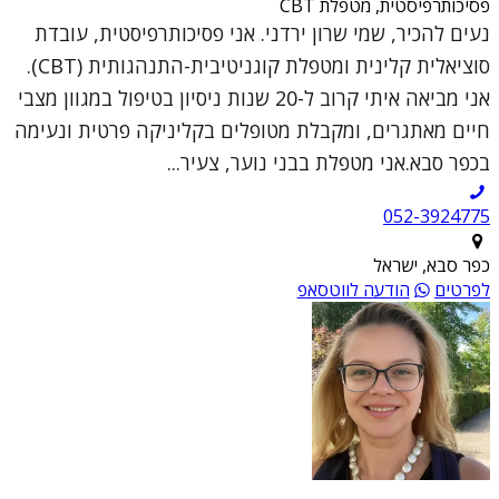
פסיכותרפיסטית, מטפלת CBT
נעים להכיר, שמי שרון ירדני. אני פסיכותרפיסטית, עובדת
סוציאלית קלינית ומטפלת קוגניטיבית-התנהגותית (CBT).
אני מביאה איתי קרוב ל-20 שנות ניסיון בטיפול במגוון מצבי
חיים מאתגרים, ומקבלת מטופלים בקליניקה פרטית ונעימה
בכפר סבא.אני מטפלת בבני נוער, צעיר...
052-3924775
כפר סבא, ישראל
לפרטים
הודעה לווטסאפ