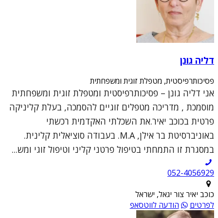
דליה גונן
פסיכותרפיסטית, מטפלת זוגית ומשפחתית
אני דליה גונן – פסיכותרפיסטית ומטפלת זוגית ומשפחתית
מוסמכת , מדריכה מטפלים זוגיים להסמכה, בעלת קליניקה
פרטית בכוכב יאיר.את השכלתי האקדמית רכשתי
באוניברסיטת בר אילן, M.A. בעבודה סוציאלית קלינית.
במסגרת זו התמחתי בטיפול פרטני קליני וטיפול זוגי ומש...
052-4056929
כוכב יאיר צור יגאל, ישראל
לפרטים
הודעה לווטסאפ