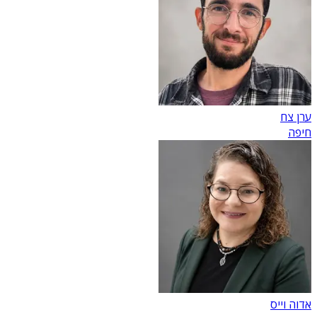
ערן צח
חיפה
אדוה וייס