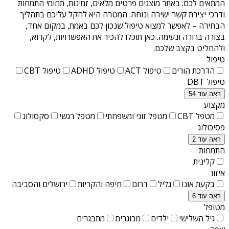
המתאים לכם. באתר מוצגים פרטים מלאים, זמינות, תחומי התמחות
ודרכי יצירת קשר ישירה ונוחה. המטרה היא להקל עליכם בתהליך
הבחירה – לאפשר למצוא טיפול שנכון לכם באמת, במקום אחד,
בצורה ברורה ונעימה. כאן תוכלו להכיר את האפשרויות, לקרוא,
ולהחליט בקצב שלכם.
טיפול
הדרכת הורים
טיפול ACT
טיפול ADHD
טיפול CBT
טיפול DBT
ראה עוד 54
מקצוע
מטפל CBT
מטפל זוגי ומשפחתי
מטפל רגשי
סקסולוג
פסיכולוג
ראה עוד 2
התמחות
קלינית
איזור
בקעת אונו
גליל
דרום
חיפה והקריות
ירושלים והסביבה
ראה עוד 6
מטופל
גיל השלישי
ילדים
מבוגרים
מתבגרים