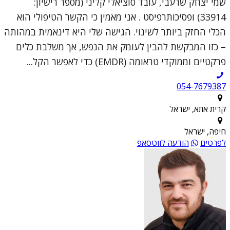
שמי יצחק שרעבי, עובד סוציאלי קליני (מספר רישיון:
33914) ופסיכותרפיסט . אני מאמין כי הקשר הטיפולי הוא
הכלי החזק ביותר לשינוי. הגישה שלי היא דינאמית במהותה
– כזו המבקשת להבין לעומק את הנפש, אך משלבת כלים
פרקטיים וממוקדי טראומה (EMDR) כדי לאפשר הקל...
054-7679387
קרית אתא, ישראל
חיפה, ישראל
לפרטים
הודעה לווטסאפ