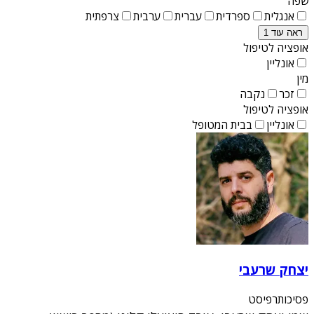
שפה
אנגלית
ספרדית
עברית
ערבית
צרפתית
ראה עוד 1
אופציה לטיפול
אונליין
מין
זכר
נקבה
אופציה לטיפול
אונליין
בבית המטופל
יצחק שרעבי
פסיכותרפיסט