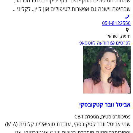
שמחה. הטיפולים מתקיימים בקליניקה במרכז הכרמל,
שבחיפה וישנה גם אפשרות לטיפולים און ליין.. לקליני...
054-8122550
חיפה, ישראל
לפרטים
הודעה לווטסאפ
אביטל וובר קטקובסקי
פסיכותרפיסטית, מטפלת CBT
שמי אביטל וובר קטקובסקי, עובדת סוציאלית קלינית (M.A)
ופסיכותרפיסטית מוסמכת בגישת CBT אינטגרטיבי. אני