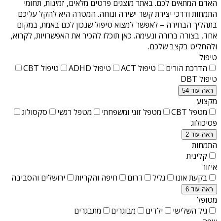
האדם המתאים לכם. באתר מוצגים פרטים מלאים, זמינות, תחומי
התמחות ודרכי יצירת קשר ישירה ונוחה. המטרה היא להקל עליכם
בתהליך הבחירה – לאפשר למצוא טיפול שנכון לכם באמת, במקום
אחד, בצורה ברורה ונעימה. כאן תוכלו להכיר את האפשרויות, לקרוא,
ולהחליט בקצב שלכם.
טיפול
הדרכת הורים
טיפול ACT
טיפול ADHD
טיפול CBT
טיפול DBT
ראה עוד 54
מקצוע
מטפל CBT
מטפל זוגי ומשפחתי
מטפל רגשי
סקסולוג
פסיכולוג
ראה עוד 2
התמחות
קלינית
איזור
בקעת אונו
גליל
דרום
חיפה והקריות
ירושלים והסביבה
ראה עוד 6
מטופל
גיל השלישי
ילדים
מבוגרים
מתבגרים