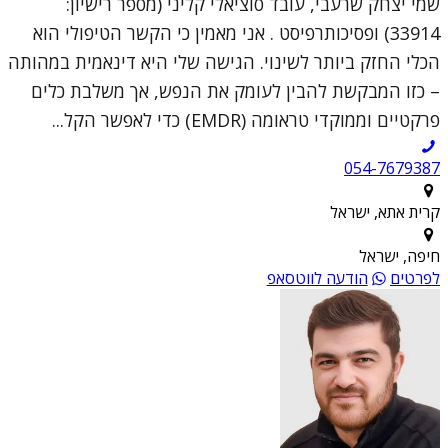
שמי יצחק שרעבי, עובד סוציאלי קליני (מספר רישיון:
33914) ופסיכותרפיסט . אני מאמין כי הקשר הטיפולי הוא
הכלי החזק ביותר לשינוי. הגישה שלי היא דינאמית במהותה
– כזו המבקשת להבין לעומק את הנפש, אך משלבת כלים
פרקטיים וממוקדי טראומה (EMDR) כדי לאפשר הקל...
054-7679387
קרית אתא, ישראל
חיפה, ישראל
לפרטים
הודעה לווטסאפ