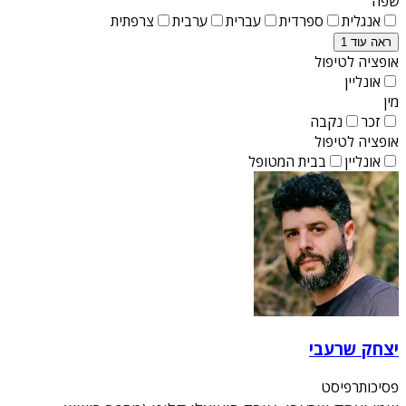
שפה
אנגלית
ספרדית
עברית
ערבית
צרפתית
ראה עוד 1
אופציה לטיפול
אונליין
מין
זכר
נקבה
אופציה לטיפול
אונליין
בבית המטופל
יצחק שרעבי
פסיכותרפיסט