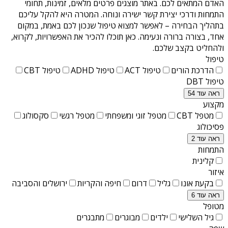
האדם המתאים לכם. באתר מוצגים פרטים מלאים, זמינות, תחומי
התמחות ודרכי יצירת קשר ישירה ונוחה. המטרה היא להקל עליכם
בתהליך הבחירה – לאפשר למצוא טיפול שנכון לכם באמת, במקום
אחד, בצורה ברורה ונעימה. כאן תוכלו להכיר את האפשרויות, לקרוא,
ולהחליט בקצב שלכם.
טיפול
הדרכת הורים
טיפול ACT
טיפול ADHD
טיפול CBT
טיפול DBT
ראה עוד 54
מקצוע
מטפל CBT
מטפל זוגי ומשפחתי
מטפל רגשי
סקסולוג
פסיכולוג
ראה עוד 2
התמחות
קלינית
איזור
בקעת אונו
גליל
דרום
חיפה והקריות
ירושלים והסביבה
ראה עוד 6
מטופל
גיל השלישי
ילדים
מבוגרים
מתבגרים