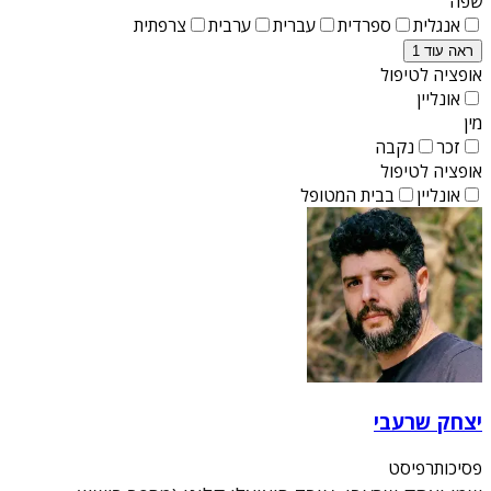
שפה
אנגלית
ספרדית
עברית
ערבית
צרפתית
ראה עוד 1
אופציה לטיפול
אונליין
מין
זכר
נקבה
אופציה לטיפול
אונליין
בבית המטופל
יצחק שרעבי
פסיכותרפיסט