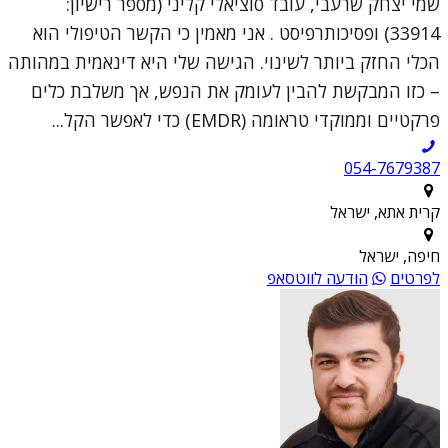
שמי יצחק שרעבי, עובד סוציאלי קליני (מספר רישיון:
33914) ופסיכותרפיסט . אני מאמין כי הקשר הטיפולי הוא
הכלי החזק ביותר לשינוי. הגישה שלי היא דינאמית במהותה
– כזו המבקשת להבין לעומק את הנפש, אך משלבת כלים
פרקטיים וממוקדי טראומה (EMDR) כדי לאפשר הקל...
054-7679387
קרית אתא, ישראל
חיפה, ישראל
לפרטים
הודעה לווטסאפ