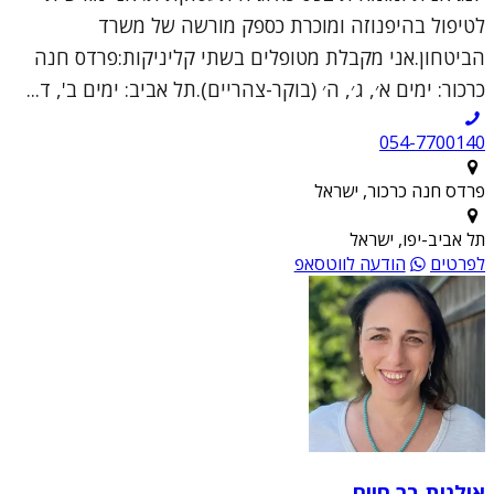
לטיפול בהיפנוזה ומוכרת כספק מורשה של משרד
הביטחון.אני מקבלת מטופלים בשתי קליניקות:פרדס חנה
כרכור: ימים א׳, ג׳, ה׳ (בוקר-צהריים).תל אביב: ימים ב', ד...
054-7700140
פרדס חנה כרכור, ישראל
תל אביב-יפו, ישראל
לפרטים
הודעה לווטסאפ
אילנית בר חיים