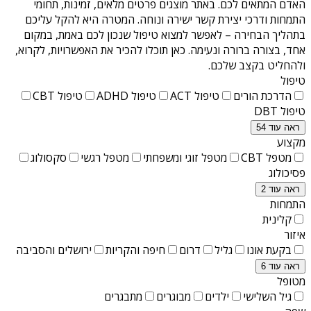
האדם המתאים לכם. באתר מוצגים פרטים מלאים, זמינות, תחומי
התמחות ודרכי יצירת קשר ישירה ונוחה. המטרה היא להקל עליכם
בתהליך הבחירה – לאפשר למצוא טיפול שנכון לכם באמת, במקום
אחד, בצורה ברורה ונעימה. כאן תוכלו להכיר את האפשרויות, לקרוא,
ולהחליט בקצב שלכם.
טיפול
הדרכת הורים
טיפול ACT
טיפול ADHD
טיפול CBT
טיפול DBT
ראה עוד 54
מקצוע
מטפל CBT
מטפל זוגי ומשפחתי
מטפל רגשי
סקסולוג
פסיכולוג
ראה עוד 2
התמחות
קלינית
איזור
בקעת אונו
גליל
דרום
חיפה והקריות
ירושלים והסביבה
ראה עוד 6
מטופל
גיל השלישי
ילדים
מבוגרים
מתבגרים