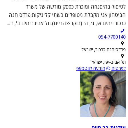
לטיפול בהיפנוזה ומוכרת כספק מורשה של משרד
הביטחון.אני מקבלת מטופלים בשתי קליניקות:פרדס חנה
כרכור: ימים א׳, ג׳, ה׳ (בוקר-צהריים).תל אביב: ימים ב', ד...
054-7700140
פרדס חנה כרכור, ישראל
תל אביב-יפו, ישראל
לפרטים
הודעה לווטסאפ
אילנית בר חיים