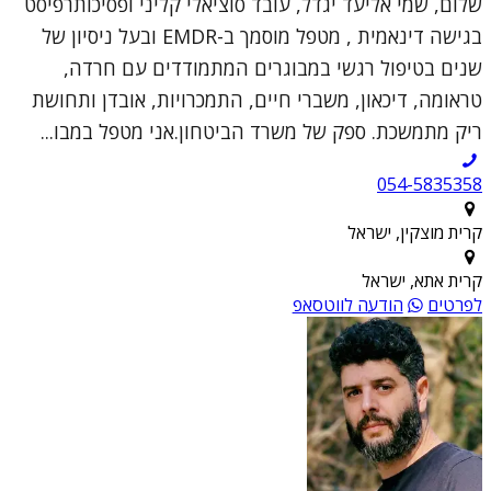
שלום, שמי אליעד יגדל, עובד סוציאלי קליני ופסיכותרפיסט
בגישה דינאמית , מטפל מוסמך ב-EMDR ובעל ניסיון של
שנים בטיפול רגשי במבוגרים המתמודדים עם חרדה,
טראומה, דיכאון, משברי חיים, התמכרויות, אובדן ותחושת
ריק מתמשכת. ספק של משרד הביטחון.אני מטפל במבו...
054-5835358
קרית מוצקין, ישראל
קרית אתא, ישראל
לפרטים
הודעה לווטסאפ