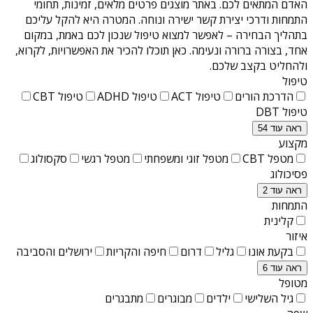
האדם המתאים לכם. באתר מוצגים פרטים מלאים, זמינות, תחומי
התמחות ודרכי יצירת קשר ישירה ונוחה. המטרה היא להקל עליכם
בתהליך הבחירה – לאפשר למצוא טיפול שנכון לכם באמת, במקום
אחד, בצורה ברורה ונעימה. כאן תוכלו להכיר את האפשרויות, לקרוא,
ולהחליט בקצב שלכם.
טיפול
הדרכת הורים
טיפול ACT
טיפול ADHD
טיפול CBT
טיפול DBT
ראה עוד 54
מקצוע
מטפל CBT
מטפל זוגי ומשפחתי
מטפל רגשי
סקסולוג
פסיכולוג
ראה עוד 2
התמחות
קלינית
איזור
בקעת אונו
גליל
דרום
חיפה והקריות
ירושלים והסביבה
ראה עוד 6
מטופל
גיל השלישי
ילדים
מבוגרים
מתבגרים