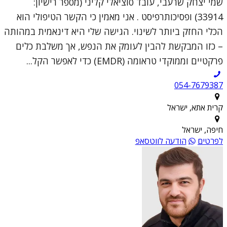
שמי יצחק שרעבי, עובד סוציאלי קליני (מספר רישיון:
33914) ופסיכותרפיסט . אני מאמין כי הקשר הטיפולי הוא
הכלי החזק ביותר לשינוי. הגישה שלי היא דינאמית במהותה
– כזו המבקשת להבין לעומק את הנפש, אך משלבת כלים
פרקטיים וממוקדי טראומה (EMDR) כדי לאפשר הקל...
054-7679387
קרית אתא, ישראל
חיפה, ישראל
לפרטים
הודעה לווטסאפ