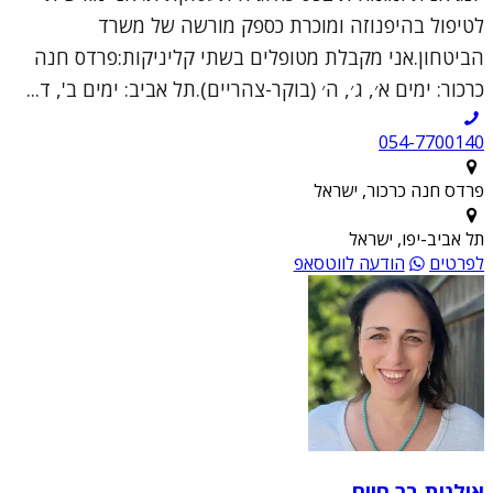
לטיפול בהיפנוזה ומוכרת כספק מורשה של משרד
הביטחון.אני מקבלת מטופלים בשתי קליניקות:פרדס חנה
כרכור: ימים א׳, ג׳, ה׳ (בוקר-צהריים).תל אביב: ימים ב', ד...
054-7700140
פרדס חנה כרכור, ישראל
תל אביב-יפו, ישראל
לפרטים
הודעה לווטסאפ
אילנית בר חיים