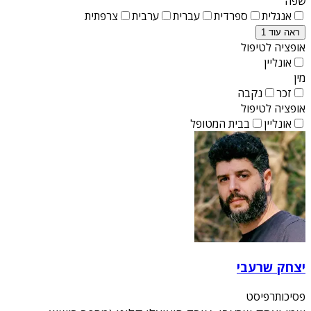
שפה
אנגלית
ספרדית
עברית
ערבית
צרפתית
ראה עוד 1
אופציה לטיפול
אונליין
מין
זכר
נקבה
אופציה לטיפול
אונליין
בבית המטופל
יצחק שרעבי
פסיכותרפיסט