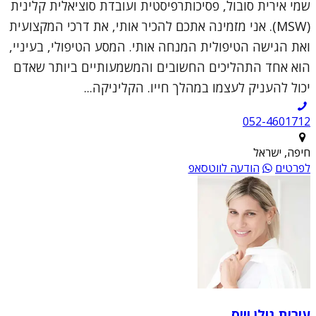
שמי אירית סובול, פסיכותרפיסטית ועובדת סוציאלית קלינית
(MSW). אני מזמינה אתכם להכיר אותי, את דרכי המקצועית
ואת הגישה הטיפולית המנחה אותי. המסע הטיפולי, בעיניי,
הוא אחד התהליכים החשובים והמשמעותיים ביותר שאדם
יכול להעניק לעצמו במהלך חייו. הקליניקה...
052-4601712
חיפה, ישראל
לפרטים
הודעה לווטסאפ
עירית גולן וייס