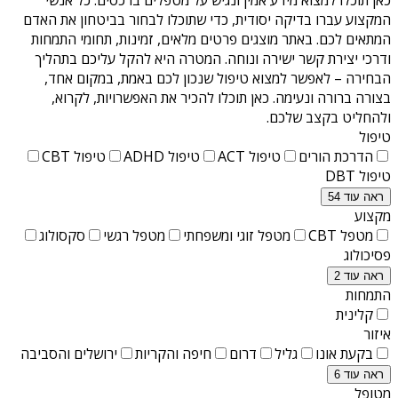
המקצוע עברו בדיקה יסודית, כדי שתוכלו לבחור בביטחון את האדם
המתאים לכם. באתר מוצגים פרטים מלאים, זמינות, תחומי התמחות
ודרכי יצירת קשר ישירה ונוחה. המטרה היא להקל עליכם בתהליך
הבחירה – לאפשר למצוא טיפול שנכון לכם באמת, במקום אחד,
בצורה ברורה ונעימה. כאן תוכלו להכיר את האפשרויות, לקרוא,
ולהחליט בקצב שלכם.
טיפול
הדרכת הורים
טיפול ACT
טיפול ADHD
טיפול CBT
טיפול DBT
ראה עוד 54
מקצוע
מטפל CBT
מטפל זוגי ומשפחתי
מטפל רגשי
סקסולוג
פסיכולוג
ראה עוד 2
התמחות
קלינית
איזור
בקעת אונו
גליל
דרום
חיפה והקריות
ירושלים והסביבה
ראה עוד 6
מטופל