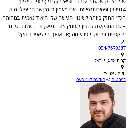
שמי יצחק שרעבי, עובד סוציאלי קליני (מספר רישיון:
33914) ופסיכותרפיסט . אני מאמין כי הקשר הטיפולי הוא
הכלי החזק ביותר לשינוי. הגישה שלי היא דינאמית במהותה
– כזו המבקשת להבין לעומק את הנפש, אך משלבת כלים
פרקטיים וממוקדי טראומה (EMDR) כדי לאפשר הקל...
054-7679387
קרית אתא, ישראל
חיפה, ישראל
לפרטים
הודעה לווטסאפ