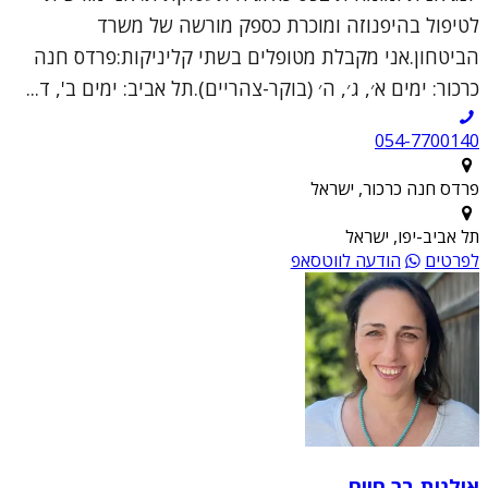
לטיפול בהיפנוזה ומוכרת כספק מורשה של משרד
הביטחון.אני מקבלת מטופלים בשתי קליניקות:פרדס חנה
כרכור: ימים א׳, ג׳, ה׳ (בוקר-צהריים).תל אביב: ימים ב', ד...
054-7700140
פרדס חנה כרכור, ישראל
תל אביב-יפו, ישראל
לפרטים
הודעה לווטסאפ
אילנית בר חיים