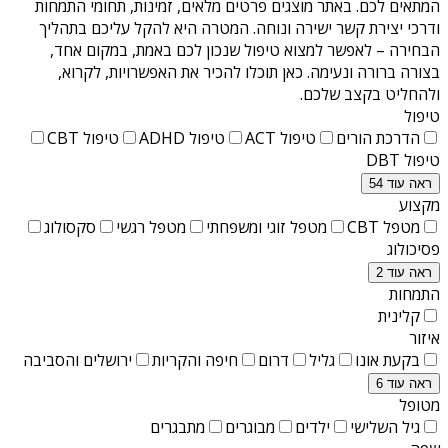
המתאים לכם. באתר מוצגים פרטים מלאים, זמינות, תחומי התמחות
ודרכי יצירת קשר ישירה ונוחה. המטרה היא להקל עליכם בתהליך
הבחירה – לאפשר למצוא טיפול שנכון לכם באמת, במקום אחד,
בצורה ברורה ונעימה. כאן תוכלו להכיר את האפשרויות, לקרוא,
ולהחליט בקצב שלכם.
טיפול
הדרכת הורים
טיפול ACT
טיפול ADHD
טיפול CBT
טיפול DBT
ראה עוד 54
מקצוע
מטפל CBT
מטפל זוגי ומשפחתי
מטפל רגשי
סקסולוג
פסיכולוג
ראה עוד 2
התמחות
קלינית
איזור
בקעת אונו
גליל
דרום
חיפה והקריות
ירושלים והסביבה
ראה עוד 6
מטופל
גיל השלישי
ילדים
מבוגרים
מתבגרים