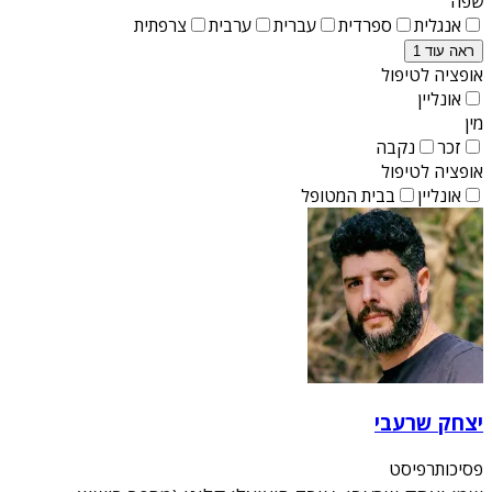
שפה
אנגלית
ספרדית
עברית
ערבית
צרפתית
ראה עוד 1
אופציה לטיפול
אונליין
מין
זכר
נקבה
אופציה לטיפול
אונליין
בבית המטופל
יצחק שרעבי
פסיכותרפיסט