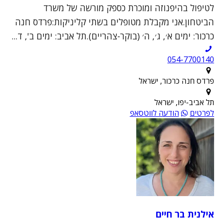
לטיפול בהיפנוזה ומוכרת כספק מורשה של משרד
הביטחון.אני מקבלת מטופלים בשתי קליניקות:פרדס חנה
כרכור: ימים א׳, ג׳, ה׳ (בוקר-צהריים).תל אביב: ימים ב', ד...
054-7700140
פרדס חנה כרכור, ישראל
תל אביב-יפו, ישראל
לפרטים
הודעה לווטסאפ
אילנית בר חיים