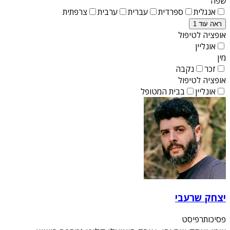
שפה
אנגלית
ספרדית
עברית
ערבית
צרפתית
ראה עוד 1
אופציה לטיפול
אונליין
מין
זכר
נקבה
אופציה לטיפול
אונליין
בבית המטופל
יצחק שרעבי
פסיכותרפיסט