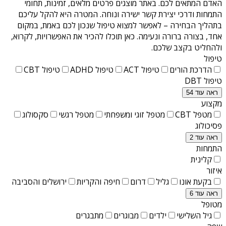
האדם המתאים לכם. באתר מוצגים פרטים מלאים, זמינות, תחומי
התמחות ודרכי יצירת קשר ישירה ונוחה. המטרה היא להקל עליכם
בתהליך הבחירה – לאפשר למצוא טיפול שנכון לכם באמת, במקום
אחד, בצורה ברורה ונעימה. כאן תוכלו להכיר את האפשרויות, לקרוא,
ולהחליט בקצב שלכם.
טיפול
הדרכת הורים
טיפול ACT
טיפול ADHD
טיפול CBT
טיפול DBT
ראה עוד 54
מקצוע
מטפל CBT
מטפל זוגי ומשפחתי
מטפל רגשי
סקסולוג
פסיכולוג
ראה עוד 2
התמחות
קלינית
איזור
בקעת אונו
גליל
דרום
חיפה והקריות
ירושלים והסביבה
ראה עוד 6
מטופל
גיל השלישי
ילדים
מבוגרים
מתבגרים