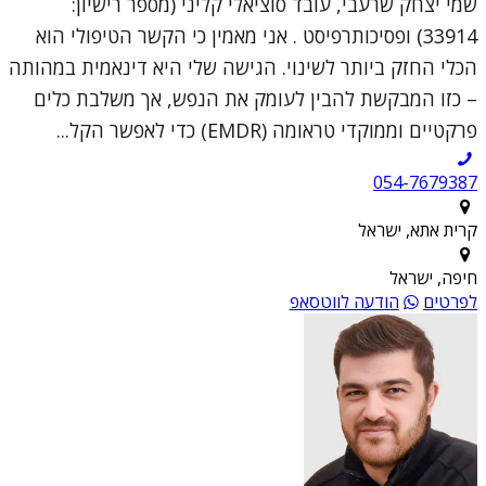
שמי יצחק שרעבי, עובד סוציאלי קליני (מספר רישיון:
33914) ופסיכותרפיסט . אני מאמין כי הקשר הטיפולי הוא
הכלי החזק ביותר לשינוי. הגישה שלי היא דינאמית במהותה
– כזו המבקשת להבין לעומק את הנפש, אך משלבת כלים
פרקטיים וממוקדי טראומה (EMDR) כדי לאפשר הקל...
054-7679387
קרית אתא, ישראל
חיפה, ישראל
לפרטים
הודעה לווטסאפ