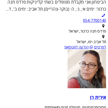
הביטחון.אני מקבלת מטופלים בשתי קליניקות:פרדס חנה
כרכור: ימים א׳, ג׳, ה׳ (בוקר-צהריים).תל אביב: ימים ב', ד...
054-7700140
פרדס חנה כרכור, ישראל
תל אביב-יפו, ישראל
לפרטים
הודעה לווטסאפ
אירית רן
פסיכותרפיסטית, מטפלת זוגית ומשפחתית