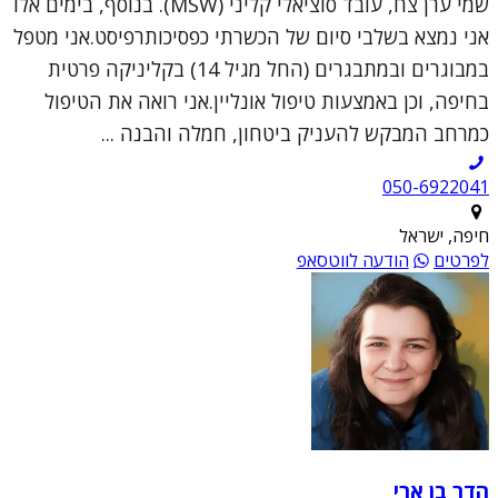
שמי ערן צח, עובד סוציאלי קליני (MSW). בנוסף, בימים אלו
אני נמצא בשלבי סיום של הכשרתי כפסיכותרפיסט.אני מטפל
במבוגרים ובמתבגרים (החל מגיל 14) בקליניקה פרטית
בחיפה, וכן באמצעות טיפול אונליין.אני רואה את הטיפול
כמרחב המבקש להעניק ביטחון, חמלה והבנה ...
050-6922041
חיפה, ישראל
לפרטים
הודעה לווטסאפ
הדר בן ארי