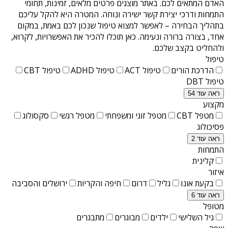
האדם המתאים לכם. באתר מוצגים פרטים מלאים, זמינות, תחומי
התמחות ודרכי יצירת קשר ישירה ונוחה. המטרה היא להקל עליכם
בתהליך הבחירה – לאפשר למצוא טיפול שנכון לכם באמת, במקום
אחד, בצורה ברורה ונעימה. כאן תוכלו להכיר את האפשרויות, לקרוא,
ולהחליט בקצב שלכם.
טיפול
הדרכת הורים
טיפול ACT
טיפול ADHD
טיפול CBT
טיפול DBT
ראה עוד 54
מקצוע
מטפל CBT
מטפל זוגי ומשפחתי
מטפל רגשי
סקסולוג
פסיכולוג
ראה עוד 2
התמחות
קלינית
איזור
בקעת אונו
גליל
דרום
חיפה והקריות
ירושלים והסביבה
ראה עוד 6
מטופל
גיל השלישי
ילדים
מבוגרים
מתבגרים