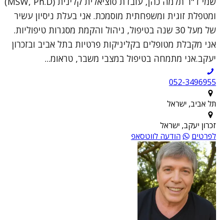
שמי ד"ר תלמה כהן, עובדת סוציאלית קלינית (MSW, Ph.D)
ומטפלת זוגית ומשפחתית מוסמכת. אני בעלת ניסיון עשיר
של מעל 30 שנה בטיפול, ניהול והקמת מסגרות טיפוליות.
אני מקבלת מטופלים בקליניקות פרטיות בתל אביב ובזכרון
יעקב.אני מתמחה בטיפול במצבי משבר, טראומ...
052-3496955
תל אביב, ישראל
זכרון יעקב, ישראל
לפרטים
הודעה לווטסאפ