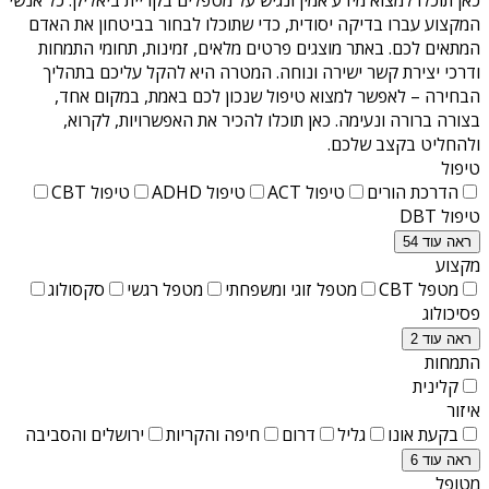
המקצוע עברו בדיקה יסודית, כדי שתוכלו לבחור בביטחון את האדם
המתאים לכם. באתר מוצגים פרטים מלאים, זמינות, תחומי התמחות
ודרכי יצירת קשר ישירה ונוחה. המטרה היא להקל עליכם בתהליך
הבחירה – לאפשר למצוא טיפול שנכון לכם באמת, במקום אחד,
בצורה ברורה ונעימה. כאן תוכלו להכיר את האפשרויות, לקרוא,
ולהחליט בקצב שלכם.
טיפול
הדרכת הורים
טיפול ACT
טיפול ADHD
טיפול CBT
טיפול DBT
ראה עוד 54
מקצוע
מטפל CBT
מטפל זוגי ומשפחתי
מטפל רגשי
סקסולוג
פסיכולוג
ראה עוד 2
התמחות
קלינית
איזור
בקעת אונו
גליל
דרום
חיפה והקריות
ירושלים והסביבה
ראה עוד 6
מטופל