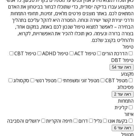
המקצוע עברו בדיקה יסודית, כדי שתוכלו לבחור בביטחון את האדם
המתאים לכם. באתר מוצגים פרטים מלאים, זמינות, תחומי התמחות
ודרכי יצירת קשר ישירה ונוחה. המטרה היא להקל עליכם בתהליך
הבחירה – לאפשר למצוא טיפול שנכון לכם באמת, במקום אחד,
בצורה ברורה ונעימה. כאן תוכלו להכיר את האפשרויות, לקרוא,
ולהחליט בקצב שלכם.
טיפול
הדרכת הורים
טיפול ACT
טיפול ADHD
טיפול CBT
טיפול DBT
ראה עוד 54
מקצוע
מטפל CBT
מטפל זוגי ומשפחתי
מטפל רגשי
סקסולוג
פסיכולוג
ראה עוד 2
התמחות
קלינית
איזור
בקעת אונו
גליל
דרום
חיפה והקריות
ירושלים והסביבה
ראה עוד 6
מטופל