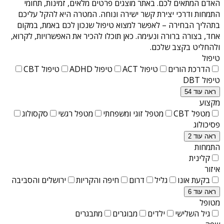
האדם המתאים לכם. באתר מוצגים פרטים מלאים, זמינות, תחומי
התמחות ודרכי יצירת קשר ישירה ונוחה. המטרה היא להקל עליכם
בתהליך הבחירה – לאפשר למצוא טיפול שנכון לכם באמת, במקום
אחד, בצורה ברורה ונעימה. כאן תוכלו להכיר את האפשרויות, לקרוא,
ולהחליט בקצב שלכם.
טיפול
הדרכת הורים
טיפול ACT
טיפול ADHD
טיפול CBT
טיפול DBT
ראה עוד 54
מקצוע
מטפל CBT
מטפל זוגי ומשפחתי
מטפל רגשי
סקסולוג
פסיכולוג
ראה עוד 2
התמחות
קלינית
איזור
בקעת אונו
גליל
דרום
חיפה והקריות
ירושלים והסביבה
ראה עוד 6
מטופל
גיל השלישי
ילדים
מבוגרים
מתבגרים