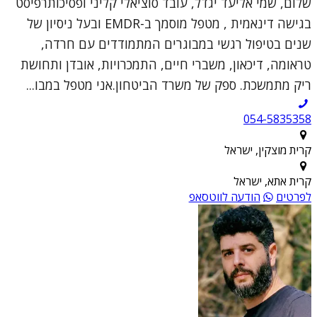
שלום, שמי אליעד יגדל, עובד סוציאלי קליני ופסיכותרפיסט
בגישה דינאמית , מטפל מוסמך ב-EMDR ובעל ניסיון של
שנים בטיפול רגשי במבוגרים המתמודדים עם חרדה,
טראומה, דיכאון, משברי חיים, התמכרויות, אובדן ותחושת
ריק מתמשכת. ספק של משרד הביטחון.אני מטפל במבו...
054-5835358
קרית מוצקין, ישראל
קרית אתא, ישראל
לפרטים
הודעה לווטסאפ