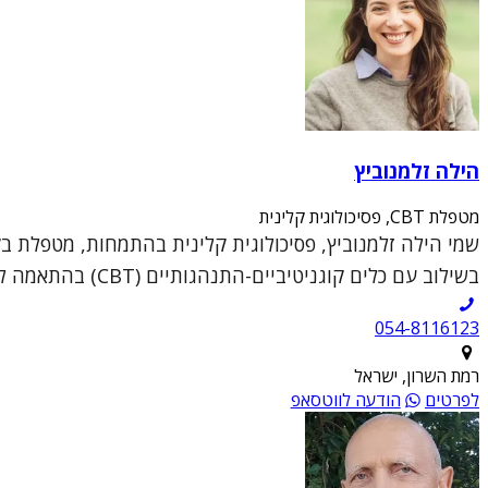
הילה זלמנוביץ
מטפלת CBT, פסיכולוגית קלינית
שמי הילה זלמנוביץ, פסיכולוגית קלינית בהתמחות, מטפלת ב
בשילוב עם כלים קוגניטיביים-התנהגותיים (CBT) בהתאמה לצרכי המטופל.הכשרתי המקצועית כוללת עבודה...
054-8116123
רמת השרון, ישראל
לפרטים
הודעה לווטסאפ