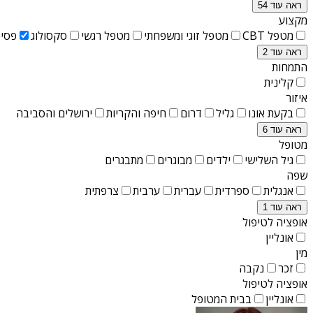
ראה עוד 54
מקצוע
מטפל CBT
מטפל זוגי ומשפחתי
מטפל רגשי
סקסולוג
פסיכ
ראה עוד 2
התמחות
קלינית
איזור
בקעת אונו
גליל
דרום
חיפה והקריות
ירושלים והסביבה
ראה עוד 6
מטופל
גיל השלישי
ילדים
מבוגרים
מתבגרים
שפה
אנגלית
ספרדית
עברית
ערבית
צרפתית
ראה עוד 1
אופציה לטיפול
אונליין
מין
זכר
נקבה
אופציה לטיפול
אונליין
בבית המטופל