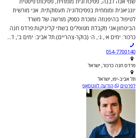
שמי אנה לבנה, פסיכולוגית מומחית, פסיכותרפיסטית
יונגיאנית ומומחית בפסיכולוגיה תעסוקתית. אני מורשית
לטיפול בהיפנוזה ומוכרת כספק מורשה של משרד
הביטחון.אני מקבלת מטופלים בשתי קליניקות:פרדס חנה
כרכור: ימים א׳, ג׳, ה׳ (בוקר-צהריים).תל אביב: ימים ב', ד...
054-7700140
פרדס חנה כרכור, ישראל
תל אביב-יפו, ישראל
לפרטים
הודעה לווטסאפ