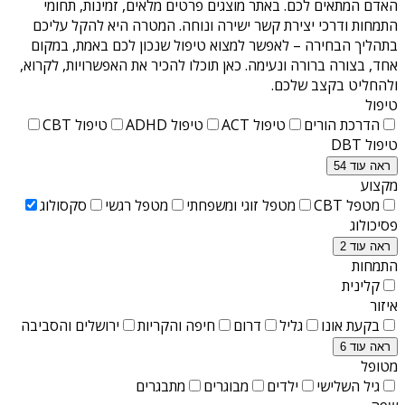
האדם המתאים לכם. באתר מוצגים פרטים מלאים, זמינות, תחומי
התמחות ודרכי יצירת קשר ישירה ונוחה. המטרה היא להקל עליכם
בתהליך הבחירה – לאפשר למצוא טיפול שנכון לכם באמת, במקום
אחד, בצורה ברורה ונעימה. כאן תוכלו להכיר את האפשרויות, לקרוא,
ולהחליט בקצב שלכם.
טיפול
הדרכת הורים
טיפול ACT
טיפול ADHD
טיפול CBT
טיפול DBT
ראה עוד 54
מקצוע
מטפל CBT
מטפל זוגי ומשפחתי
מטפל רגשי
סקסולוג
פסיכולוג
ראה עוד 2
התמחות
קלינית
איזור
בקעת אונו
גליל
דרום
חיפה והקריות
ירושלים והסביבה
ראה עוד 6
מטופל
גיל השלישי
ילדים
מבוגרים
מתבגרים