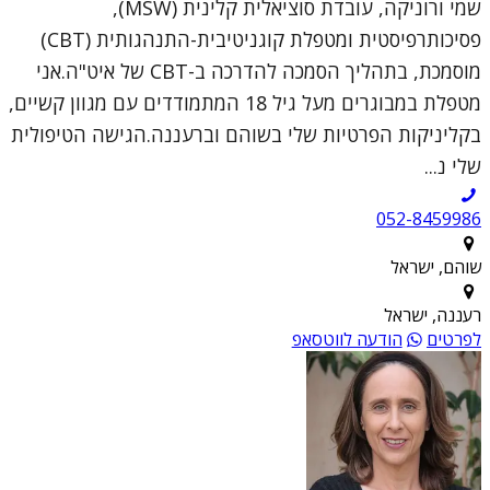
שמי ורוניקה, עובדת סוציאלית קלינית (MSW),
פסיכותרפיסטית ומטפלת קוגניטיבית-התנהגותית (CBT)
מוסמכת, בתהליך הסמכה להדרכה ב-CBT של איט"ה.אני
מטפלת במבוגרים מעל גיל 18 המתמודדים עם מגוון קשיים,
בקליניקות הפרטיות שלי בשוהם וברעננה.הגישה הטיפולית
שלי נ...
052-8459986
שוהם, ישראל
רעננה, ישראל
לפרטים
הודעה לווטסאפ