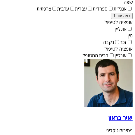
שפה
אנגלית
ספרדית
עברית
ערבית
צרפתית
ראה עוד 1
אופציה לטיפול
אונליין
מין
זכר
נקבה
אופציה לטיפול
אונליין
בבית המטופל
יאיר בראון
פסיכולוג קליני