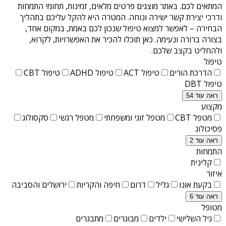
המתאים לכם. באתר מוצגים פרטים מלאים, זמינות, תחומי התמחות
ודרכי יצירת קשר ישירה ונוחה. המטרה היא להקל עליכם בתהליך
הבחירה – לאפשר למצוא טיפול שנכון לכם באמת, במקום אחד,
בצורה ברורה ונעימה. כאן תוכלו להכיר את האפשרויות, לקרוא,
ולהחליט בקצב שלכם.
טיפול
הדרכת הורים
טיפול ACT
טיפול ADHD
טיפול CBT
טיפול DBT
ראה עוד 54
מקצוע
מטפל CBT
מטפל זוגי ומשפחתי
מטפל רגשי
סקסולוג
פסיכולוג
ראה עוד 2
התמחות
קלינית
איזור
בקעת אונו
גליל
דרום
חיפה והקריות
ירושלים והסביבה
ראה עוד 6
מטופל
גיל השלישי
ילדים
מבוגרים
מתבגרים