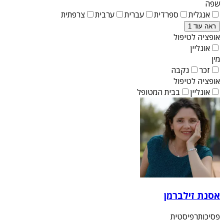
שפה
אנגלית
ספרדית
עברית
ערבית
צרפתית
ראה עוד 1
אופציה לטיפול
אונליין
מין
זכר
נקבה
אופציה לטיפול
אונליין
בבית המטופל
אסנת זילברמן
פסיכותרפיסטית