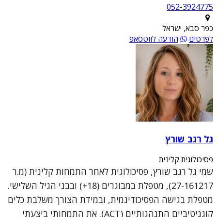
052-3924775
כפר סבא, ישראל
לפרטים
הודעה לווטסאפ
גל רגב שורץ
פסיכולוגית קלינית
שמי גל רגב שורץ, פסיכולוגית לאחר התמחות קלינית (מ.ר
27-161217), מטפלת במבוגרים (18+) ובבני הגיל השלישי.
מטפלת בגישה הפסיכודינמית, ובמידת הצורך משלבת כלים
קוגניטיביים התנהגותיים (ACT). את התמחותי ביצעתי