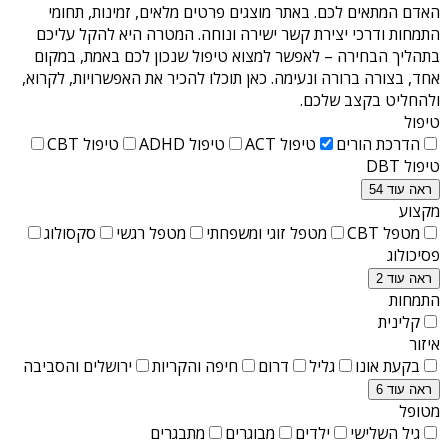
האדם המתאים לכם. באתר מוצגים פרטים מלאים, זמינות, תחומי
התמחות ודרכי יצירת קשר ישירה ונוחה. המטרה היא להקל עליכם
בתהליך הבחירה – לאפשר למצוא טיפול שנכון לכם באמת, במקום
אחד, בצורה ברורה ונעימה. כאן תוכלו להכיר את האפשרויות, לקרוא,
ולהחליט בקצב שלכם.
טיפול
הדרכת הורים
טיפול ACT
טיפול ADHD
טיפול CBT
טיפול DBT
ראה עוד 54
מקצוע
מטפל CBT
מטפל זוגי ומשפחתי
מטפל רגשי
סקסולוג
פסיכולוג
ראה עוד 2
התמחות
קלינית
איזור
בקעת אונו
גליל
דרום
חיפה והקריות
ירושלים והסביבה
ראה עוד 6
מטופל
גיל השלישי
ילדים
מבוגרים
מתבגרים