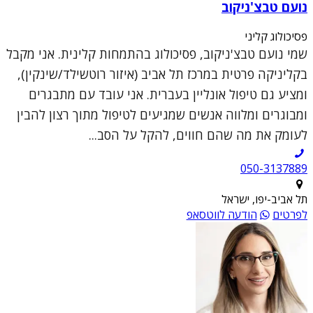
נועם טבצ'ניקוב
פסיכולוג קליני
שמי נועם טבצ'ניקוב, פסיכולוג בהתמחות קלינית. אני מקבל
בקליניקה פרטית במרכז תל אביב (איזור רוטשילד/שינקין),
ומציע גם טיפול אונליין בעברית. אני עובד עם מתבגרים
ומבוגרים ומלווה אנשים שמגיעים לטיפול מתוך רצון להבין
לעומק את מה שהם חווים, להקל על הסב...
050-3137889
תל אביב-יפו, ישראל
לפרטים
הודעה לווטסאפ