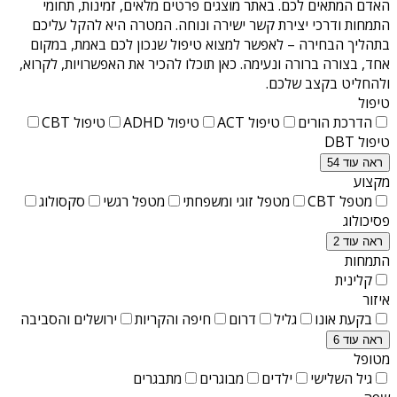
האדם המתאים לכם. באתר מוצגים פרטים מלאים, זמינות, תחומי
התמחות ודרכי יצירת קשר ישירה ונוחה. המטרה היא להקל עליכם
בתהליך הבחירה – לאפשר למצוא טיפול שנכון לכם באמת, במקום
אחד, בצורה ברורה ונעימה. כאן תוכלו להכיר את האפשרויות, לקרוא,
ולהחליט בקצב שלכם.
טיפול
הדרכת הורים
טיפול ACT
טיפול ADHD
טיפול CBT
טיפול DBT
ראה עוד 54
מקצוע
מטפל CBT
מטפל זוגי ומשפחתי
מטפל רגשי
סקסולוג
פסיכולוג
ראה עוד 2
התמחות
קלינית
איזור
בקעת אונו
גליל
דרום
חיפה והקריות
ירושלים והסביבה
ראה עוד 6
מטופל
גיל השלישי
ילדים
מבוגרים
מתבגרים