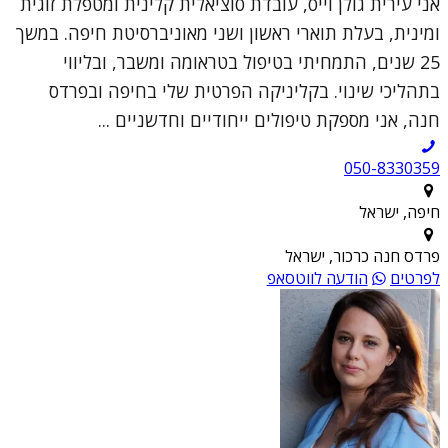
אני עירית גולן וייס, עובדת סוציאלית קלינית ומטפלת זוגית
ומינית, בעלת תוארי ראשון ושני מאוניברסיטת חיפה. במשך
25 שנים, התמחיתי בטיפול בטראומה ומשבר, ובליווי
בתהליכי שינוי. בקליניקה הפרטית שלי בחיפה ובפרדס
חנה, אני מספקת טיפולים ייחודיים וחדשניים ...
050-8330359
חיפה, ישראל
פרדס חנה כרכור, ישראל
לפרטים
הודעה לווטסאפ