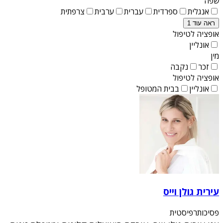
שפה
אנגלית
ספרדית
עברית
ערבית
צרפתית
ראה עוד 1
אופציה לטיפול
אונליין
מין
זכר
נקבה
אופציה לטיפול
אונליין
בבית המטופל
עירית גולן וייס
פסיכותרפיסטית