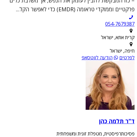
– כזו המבקשת להבין לעומק את הנפש, אך משלבת כלים
פרקטיים וממוקדי טראומה (EMDR) כדי לאפשר הקל...
054-7679387
קרית אתא, ישראל
חיפה, ישראל
לפרטים
הודעה לווטסאפ
ד"ר תלמה כהן
פסיכותרפיסטית, מטפלת זוגית ומשפחתית