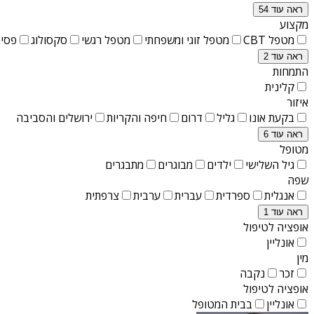
ראה עוד 54
מקצוע
מטפל CBT
מטפל זוגי ומשפחתי
מטפל רגשי
סקסולוג
פסיכ
ראה עוד 2
התמחות
קלינית
איזור
בקעת אונו
גליל
דרום
חיפה והקריות
ירושלים והסביבה
ראה עוד 6
מטופל
גיל השלישי
ילדים
מבוגרים
מתבגרים
שפה
אנגלית
ספרדית
עברית
ערבית
צרפתית
ראה עוד 1
אופציה לטיפול
אונליין
מין
זכר
נקבה
אופציה לטיפול
אונליין
בבית המטופל