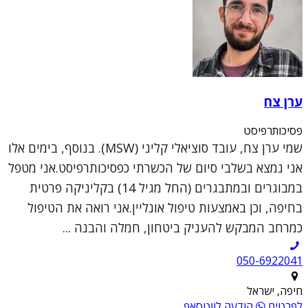
ערן צח
פסיכותרפיסט
שמי ערן צח, עובד סוציאלי קליני (MSW). בנוסף, בימים אלו
אני נמצא בשלבי סיום של הכשרתי כפסיכותרפיסט.אני מטפל
במבוגרים ובמתבגרים (החל מגיל 14) בקליניקה פרטית
בחיפה, וכן באמצעות טיפול אונליין.אני רואה את הטיפול
כמרחב המבקש להעניק ביטחון, חמלה והבנה ...
050-6922041
חיפה, ישראל
לפרטים
הודעה לווטסאפ