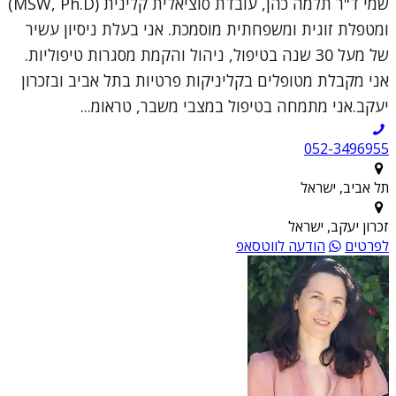
שמי ד"ר תלמה כהן, עובדת סוציאלית קלינית (MSW, Ph.D)
ומטפלת זוגית ומשפחתית מוסמכת. אני בעלת ניסיון עשיר
של מעל 30 שנה בטיפול, ניהול והקמת מסגרות טיפוליות.
אני מקבלת מטופלים בקליניקות פרטיות בתל אביב ובזכרון
יעקב.אני מתמחה בטיפול במצבי משבר, טראומ...
052-3496955
תל אביב, ישראל
זכרון יעקב, ישראל
לפרטים
הודעה לווטסאפ