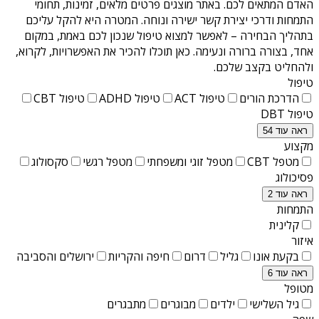
האדם המתאים לכם. באתר מוצגים פרטים מלאים, זמינות, תחומי
התמחות ודרכי יצירת קשר ישירה ונוחה. המטרה היא להקל עליכם
בתהליך הבחירה – לאפשר למצוא טיפול שנכון לכם באמת, במקום
אחד, בצורה ברורה ונעימה. כאן תוכלו להכיר את האפשרויות, לקרוא,
ולהחליט בקצב שלכם.
טיפול
הדרכת הורים
טיפול ACT
טיפול ADHD
טיפול CBT
טיפול DBT
ראה עוד 54
מקצוע
מטפל CBT
מטפל זוגי ומשפחתי
מטפל רגשי
סקסולוג
פסיכולוג
ראה עוד 2
התמחות
קלינית
איזור
בקעת אונו
גליל
דרום
חיפה והקריות
ירושלים והסביבה
ראה עוד 6
מטופל
גיל השלישי
ילדים
מבוגרים
מתבגרים