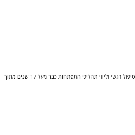
שמי אביטל וובר קטקובסקי, עובדת סוציאלית קלינית (M.A) ופסיכותרפיסטית מוסמכת בגישת CBT אינטגרטיבי. אני עוסקת בטיפול רגשי וליווי תהליכי התפתחות כבר מעל 17 שנים מתוך