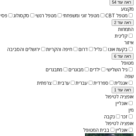
ראה עוד 54
מקצוע
מטפל CBT
מטפל זוגי ומשפחתי
מטפל רגשי
סקסולוג
פסיכ
ראה עוד 2
התמחות
קלינית
איזור
בקעת אונו
גליל
דרום
חיפה והקריות
ירושלים והסביבה
ראה עוד 6
מטופל
גיל השלישי
ילדים
מבוגרים
מתבגרים
שפה
אנגלית
ספרדית
עברית
ערבית
צרפתית
ראה עוד 1
אופציה לטיפול
אונליין
מין
זכר
נקבה
אופציה לטיפול
אונליין
בבית המטופל