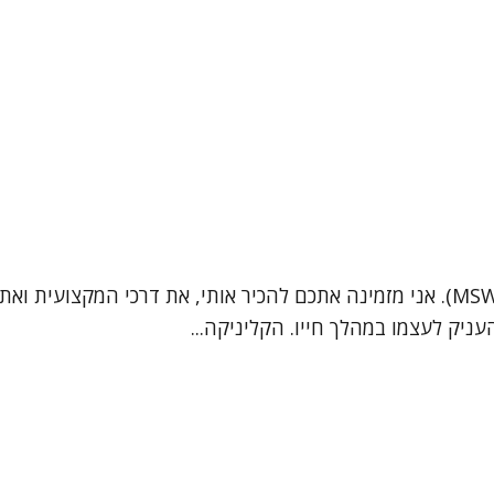
שמי אירית סובול, פסיכותרפיסטית ועובדת סוציאלית קלינית (MSW). אני מזמינה אתכם לה
יק לעצמו במהלך חייו. הקליניקה...