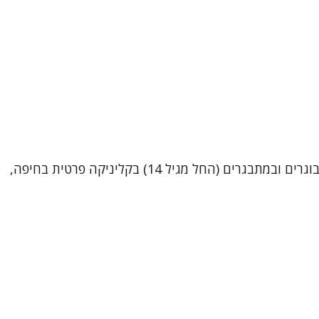
שמי ערן צח, עובד סוציאלי קליני (MSW). בנוסף, בימים אלו אני נמצא בשלבי סיום של הכשרתי כפסיכותרפיסט.אני מטפל במבוגרים ובמתבגרים (החל מגיל 14) בקליניקה פרטית בחיפה,