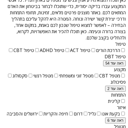
המקצוע עברו בדיקה יסודית, כדי שתוכלו לבחור בביטחון את האדם
המתאים לכם. באתר מוצגים פרטים מלאים, זמינות, תחומי התמחות
ודרכי יצירת קשר ישירה ונוחה. המטרה היא להקל עליכם בתהליך
הבחירה – לאפשר למצוא טיפול שנכון לכם באמת, במקום אחד,
בצורה ברורה ונעימה. כאן תוכלו להכיר את האפשרויות, לקרוא,
ולהחליט בקצב שלכם.
טיפול
הדרכת הורים
טיפול ACT
טיפול ADHD
טיפול CBT
טיפול DBT
ראה עוד 54
מקצוע
מטפל CBT
מטפל זוגי ומשפחתי
מטפל רגשי
סקסולוג
פסיכולוג
ראה עוד 2
התמחות
קלינית
איזור
בקעת אונו
גליל
דרום
חיפה והקריות
ירושלים והסביבה
ראה עוד 6
מטופל