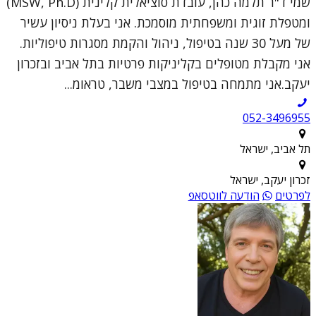
שמי ד"ר תלמה כהן, עובדת סוציאלית קלינית (MSW, Ph.D)
ומטפלת זוגית ומשפחתית מוסמכת. אני בעלת ניסיון עשיר
של מעל 30 שנה בטיפול, ניהול והקמת מסגרות טיפוליות.
אני מקבלת מטופלים בקליניקות פרטיות בתל אביב ובזכרון
יעקב.אני מתמחה בטיפול במצבי משבר, טראומ...
052-3496955
תל אביב, ישראל
זכרון יעקב, ישראל
לפרטים
הודעה לווטסאפ