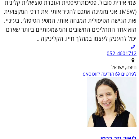
שמי אירית סובול, פסיכותרפיסטית ועובדת סוציאלית קלינית
(MSW). אני מזמינה אתכם להכיר אותי, את דרכי המקצועית
ואת הגישה הטיפולית המנחה אותי. המסע הטיפולי, בעיניי,
הוא אחד התהליכים החשובים והמשמעותיים ביותר שאדם
יכול להעניק לעצמו במהלך חייו. הקליניקה...
052-4601712
חיפה, ישראל
לפרטים
הודעה לווטסאפ
ליאור נזר ברמן