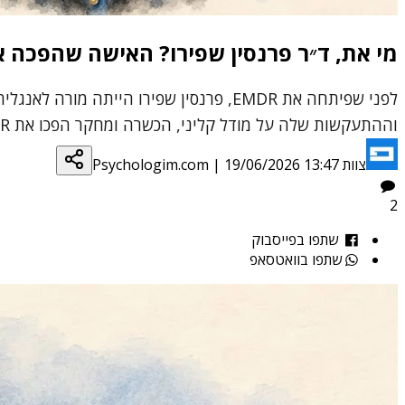
מי את, ד״ר פרנסין שפירו? האישה שהפכה את EMDR לשפה חדשה של טיפול בטר
לפני שפיתחה את EMDR, פרנסין שפירו הי
וההתעקשות שלה על מודל קליני, הכשרה ומחקר הפכו את EMDR מתצפית אישית בפארק לאחת הגישות המשפיעות בעולם הטיפול בטראומה.
צוות Psychologim.com
19/06/2026 13:47
|
2
שתפו בפייסבוק
שתפו בוואטסאפ