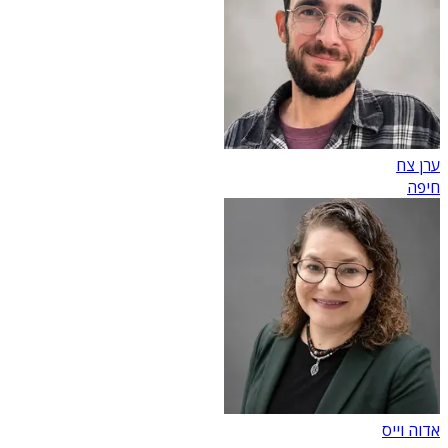
ערן צח
חיפה
אדוה וייס