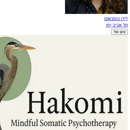
לירן נוסבאום
תל אביב-יפו
טען עוד