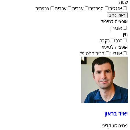
שפה
אנגלית
ספרדית
עברית
ערבית
צרפתית
ראה עוד 1
אופציה לטיפול
אונליין
מין
זכר
נקבה
אופציה לטיפול
אונליין
בבית המטופל
יאיר בראון
פסיכולוג קליני