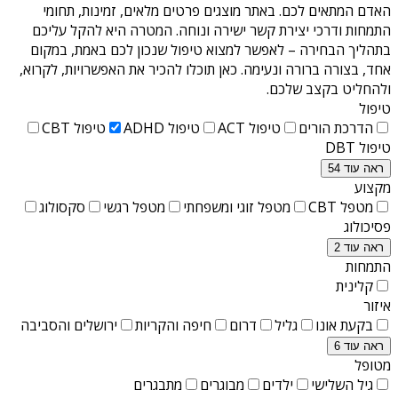
האדם המתאים לכם. באתר מוצגים פרטים מלאים, זמינות, תחומי
התמחות ודרכי יצירת קשר ישירה ונוחה. המטרה היא להקל עליכם
בתהליך הבחירה – לאפשר למצוא טיפול שנכון לכם באמת, במקום
אחד, בצורה ברורה ונעימה. כאן תוכלו להכיר את האפשרויות, לקרוא,
ולהחליט בקצב שלכם.
טיפול
הדרכת הורים
טיפול ACT
טיפול ADHD
טיפול CBT
טיפול DBT
ראה עוד 54
מקצוע
מטפל CBT
מטפל זוגי ומשפחתי
מטפל רגשי
סקסולוג
פסיכולוג
ראה עוד 2
התמחות
קלינית
איזור
בקעת אונו
גליל
דרום
חיפה והקריות
ירושלים והסביבה
ראה עוד 6
מטופל
גיל השלישי
ילדים
מבוגרים
מתבגרים