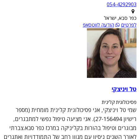
054-4292903
כפר סבא, ישראל
לפרטים
הודעה לווטסאפ
טל ויניצקי
פסיכולוגית קלינית
שמי טל ויניצקי, אני פסיכולוגית קלינית מומחית (מספר
רישיון 27-156494). אני מציעה טיפול נפשי למתבגרים,
מבוגרים וטיפול בהורות בקליניקה במרכז כפר סבא.צברתי
לאורך השנים ניסיון עם מגוון רחב של התמודדויות ואתגרים