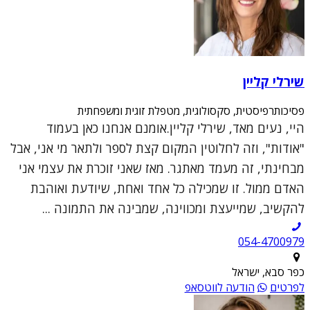
שירלי קליין
פסיכותרפיסטית, סקסולוגית, מטפלת זוגית ומשפחתית
היי, נעים מאד, שירלי קליין.אומנם אנחנו כאן בעמוד
"אודות", וזה לחלוטין המקום קצת לספר ולתאר מי אני, אבל
מבחינתי, זה מעמד מאתגר. מאז שאני זוכרת את עצמי אני
האדם ממול. זו שמכילה כל אחד ואחת, שיודעת ואוהבת
להקשיב, שמייעצת ומכווינה, שמבינה את התמונה ...
054-4700979
כפר סבא, ישראל
לפרטים
הודעה לווטסאפ