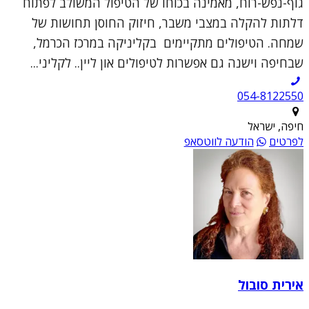
גוף-נפש-רוח, מאמינה בכוחו של הטיפול המשולב לפתוח
דלתות להקלה במצבי משבר, חיזוק החוסן תחושות של
שמחה. הטיפולים מתקיימים בקליניקה במרכז הכרמל,
שבחיפה וישנה גם אפשרות לטיפולים און ליין.. לקליני...
054-8122550
חיפה, ישראל
לפרטים
הודעה לווטסאפ
אירית סובול