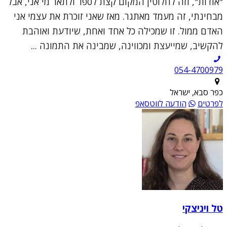
"אודות", וזה לחלוטין המקום קצת לספר ולתאר מי אני, אבל
מבחינתי, זה מעמד מאתגר. מאז שאני זוכרת את עצמי אני
האדם ממול. זו שמכילה כל אחד ואחת, שיודעת ואוהבת
להקשיב, שמייעצת ומכווינה, שמבינה את התמונה ...
054-4700979
כפר סבא, ישראל
לפרטים
הודעה לווטסאפ
טל ויניצקי