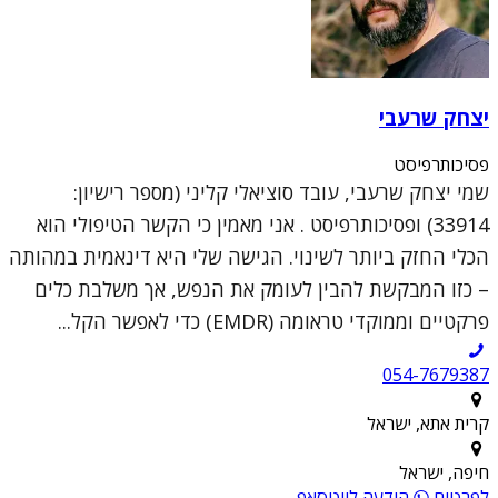
יצחק שרעבי
פסיכותרפיסט
שמי יצחק שרעבי, עובד סוציאלי קליני (מספר רישיון:
33914) ופסיכותרפיסט . אני מאמין כי הקשר הטיפולי הוא
הכלי החזק ביותר לשינוי. הגישה שלי היא דינאמית במהותה
– כזו המבקשת להבין לעומק את הנפש, אך משלבת כלים
פרקטיים וממוקדי טראומה (EMDR) כדי לאפשר הקל...
054-7679387
קרית אתא, ישראל
חיפה, ישראל
לפרטים
הודעה לווטסאפ