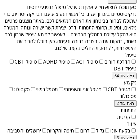
כאן תוכלו למצוא מידע אמין ונגיש על
טיפול בנפגעי יחסים
נרקיסיסטיים בזכרון יעקב
. כל אנשי המקצוע עברו בדיקה יסודית, כדי
שתוכלו לבחור בביטחון את האדם המתאים לכם. באתר מוצגים פרטים
מלאים, זמינות, תחומי התמחות ודרכי יצירת קשר ישירה ונוחה. המטרה
היא להקל עליכם בתהליך הבחירה – לאפשר למצוא טיפול שנכון לכם
באמת, במקום אחד, בצורה ברורה ונעימה. כאן תוכלו להכיר את
האפשרויות, לקרוא, ולהחליט בקצב שלכם.
טיפול
הדרכת הורים
טיפול ACT
טיפול ADHD
טיפול CBT
טיפול DBT
ראה עוד 54
מקצוע
מטפל CBT
מטפל זוגי ומשפחתי
מטפל רגשי
סקסולוג
פסיכולוג
ראה עוד 2
התמחות
קלינית
איזור
בקעת אונו
גליל
דרום
חיפה והקריות
ירושלים והסביבה
ראה עוד 6