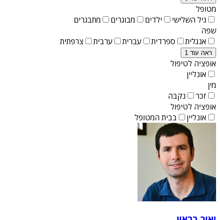
מטופל
גיל השלישי
ילדים
מבוגרים
מתבגרים
שפה
אנגלית
ספרדית
עברית
ערבית
צרפתית
ראה עוד 1
אופציה לטיפול
אונליין
מין
זכר
נקבה
אופציה לטיפול
אונליין
בבית המטופל
יאיר בראון