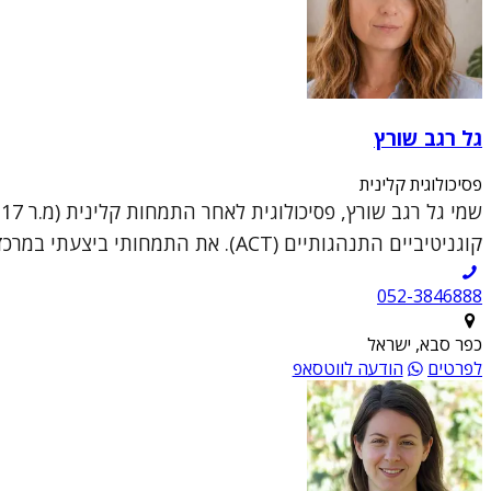
גל רגב שורץ
פסיכולוגית קלינית
קוגניטיביים התנהגותיים (ACT). את התמחותי ביצעתי במרכז לבריאות הנפש שלוותה במרפאות מבוגרים ו...
052-3846888
כפר סבא, ישראל
לפרטים
הודעה לווטסאפ