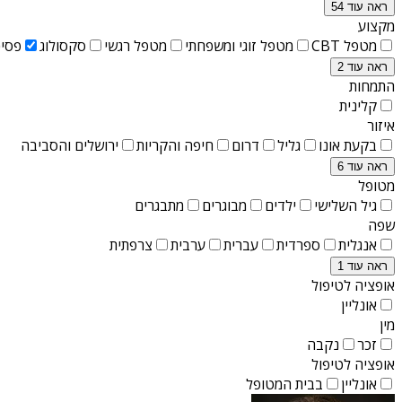
ראה עוד 54
מקצוע
מטפל CBT
מטפל זוגי ומשפחתי
מטפל רגשי
סקסולוג
פסיכ
ראה עוד 2
התמחות
קלינית
איזור
בקעת אונו
גליל
דרום
חיפה והקריות
ירושלים והסביבה
ראה עוד 6
מטופל
גיל השלישי
ילדים
מבוגרים
מתבגרים
שפה
אנגלית
ספרדית
עברית
ערבית
צרפתית
ראה עוד 1
אופציה לטיפול
אונליין
מין
זכר
נקבה
אופציה לטיפול
אונליין
בבית המטופל