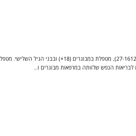
שמי גל רגב שורץ, פסיכולוגית לאחר התמחות קלינית (מ.ר 17