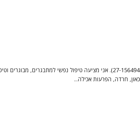
שמי טל ויניצקי, אני פסיכולוגית קלינית מומחית (מספר רישיון 27-156494). אני מצ
כאון, חרדה, הפרעות אכילה...