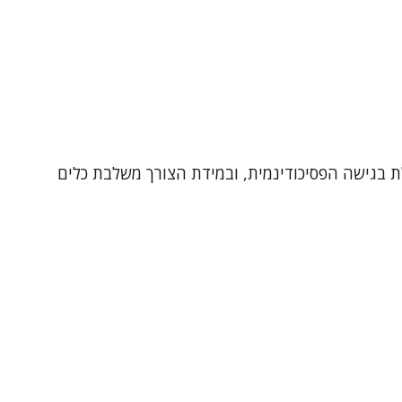
27-1612), מטפלת במבוגרים (18+) ובבני הגיל השלישי. מטפלת בגישה הפסיכודינמית, ובמידת הצורך משלבת כלים