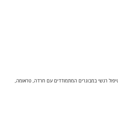
רפיסט בגישה דינאמית , מטפל מוסמך ב-EMDR ובעל ניסיון של שנים בטיפול רגשי במבוגרים המתמודדים עם חרדה, טראומה,