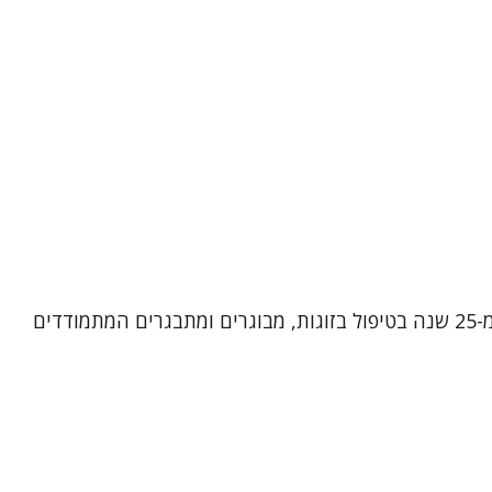
שמי אירית רן, פסיכותרפיסטית, מטפלת בתנועה ומטפלת זוגית ומשפחתית מוסמכת. אני מביאה עמי ניסיון עשיר של למעלה מ-25 שנה בטיפול בזוגות, מבוגרים ומתבגרים המתמודדים