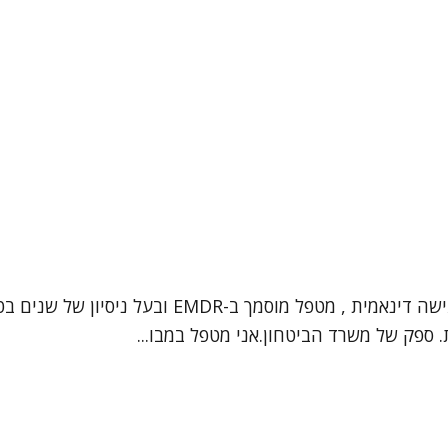
שלום, שמי אליעד יגדל, עובד סוציאלי קליני ופסיכות
. ספק של משרד הביטחון.אני מטפל במבו...