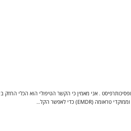
 יצחק שרעבי, עובד סוציאלי קליני (מספר רישיון: 33914) ופסיכותרפיסט . אני מאמין כי הקשר
EM) כדי לאפשר הקל...