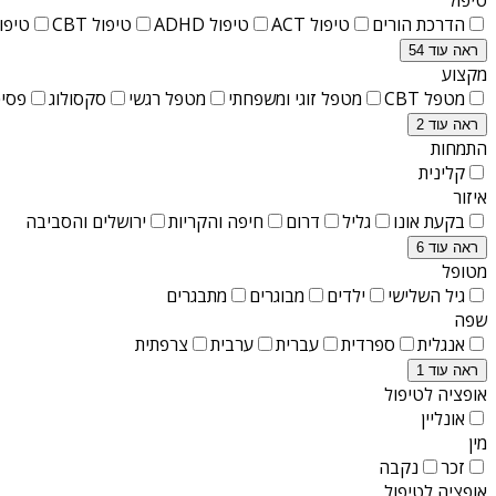
הדרכת הורים
טיפול ACT
טיפול ADHD
טיפול CBT
טיפול T
ראה עוד 54
מקצוע
מטפל CBT
מטפל זוגי ומשפחתי
מטפל רגשי
סקסולוג
פסיכ
ראה עוד 2
התמחות
קלינית
איזור
בקעת אונו
גליל
דרום
חיפה והקריות
ירושלים והסביבה
ראה עוד 6
מטופל
גיל השלישי
ילדים
מבוגרים
מתבגרים
שפה
אנגלית
ספרדית
עברית
ערבית
צרפתית
ראה עוד 1
אופציה לטיפול
אונליין
מין
זכר
נקבה
אופציה לטיפול