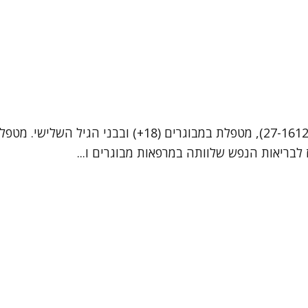
שמי גל רגב שורץ, פסיכולוגית לאחר התמחות קלינית (מ.ר 17