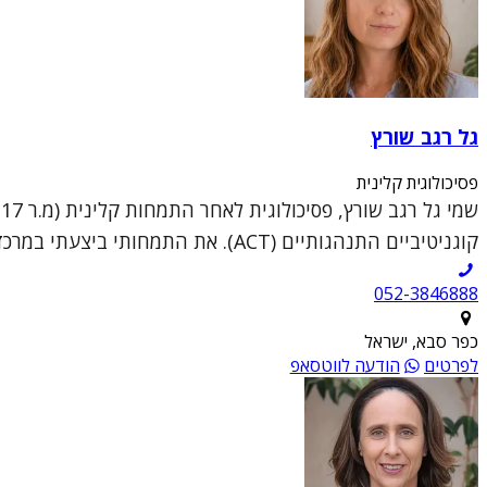
גל רגב שורץ
פסיכולוגית קלינית
קוגניטיביים התנהגותיים (ACT). את התמחותי ביצעתי במרכז לבריאות הנפש שלוותה במרפאות מבוגרים ו...
052-3846888
כפר סבא, ישראל
לפרטים
הודעה לווטסאפ