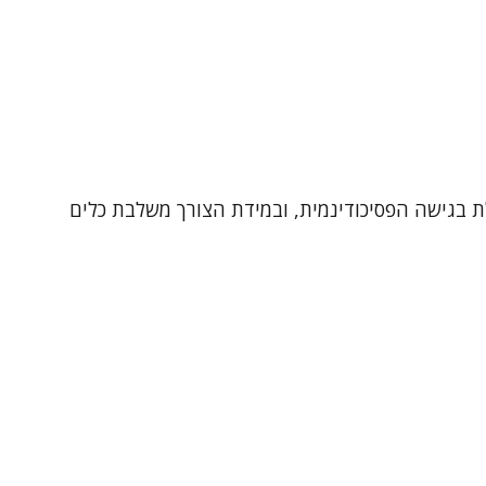
27-1612), מטפלת במבוגרים (18+) ובבני הגיל השלישי. מטפלת בגישה הפסיכודינמית, ובמידת הצורך משלבת כלים