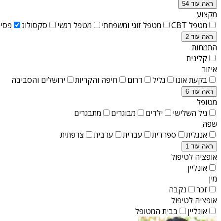
ראה עוד 54
מקצוע
מטפל CBT
מטפל זוגי ומשפחתי
מטפל רגשי
סקסולוג
פסיכ
ראה עוד 2
התמחות
קלינית
איזור
בקעת אונו
גליל
דרום
חיפה והקריות
ירושלים והסביבה
ראה עוד 6
מטופל
גיל השלישי
ילדים
מבוגרים
מתבגרים
שפה
אנגלית
ספרדית
עברית
ערבית
צרפתית
ראה עוד 1
אופציה לטיפול
אונליין
מין
זכר
נקבה
אופציה לטיפול
אונליין
בבית המטופל