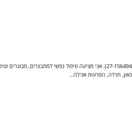
שמי טל ויניצקי, אני פסיכולוגית קלינית מומחית (מספר רישיון 27-156494). אני מצ
כאון, חרדה, הפרעות אכילה...