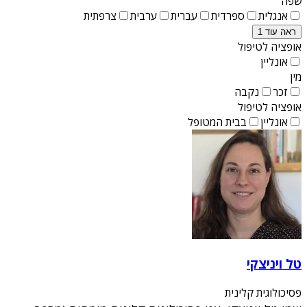
שפה
אנגלית
ספרדית
עברית
ערבית
צרפתית
ראה עוד 1
אופציה לטיפול
אונליין
מין
זכר
נקבה
אופציה לטיפול
אונליין
בבית המטופל
טל ויניצקי
פסיכולוגית קלינית