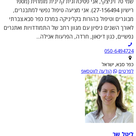
שמי טל ויניצקי, אני פסיכולוגית קלינית מומחית (מספר
רישיון 27-156494). אני מציעה טיפול נפשי למתבגרים,
מבוגרים וטיפול בהורות בקליניקה במרכז כפר סבא.צברתי
לאורך השנים ניסיון עם מגוון רחב של התמודדויות ואתגרים
נפשיים, כגון דיכאון, חרדה, הפרעות אכילה...
050-6494724
כפר סבא, ישראל
לפרטים
הודעה לווטסאפ
ליטל שר