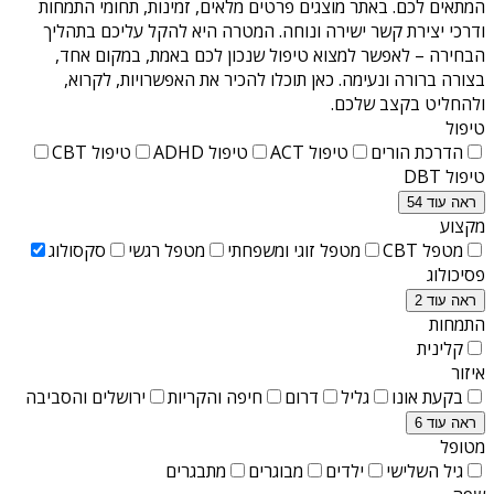
המתאים לכם. באתר מוצגים פרטים מלאים, זמינות, תחומי התמחות
ודרכי יצירת קשר ישירה ונוחה. המטרה היא להקל עליכם בתהליך
הבחירה – לאפשר למצוא טיפול שנכון לכם באמת, במקום אחד,
בצורה ברורה ונעימה. כאן תוכלו להכיר את האפשרויות, לקרוא,
ולהחליט בקצב שלכם.
טיפול
הדרכת הורים
טיפול ACT
טיפול ADHD
טיפול CBT
טיפול DBT
ראה עוד 54
מקצוע
מטפל CBT
מטפל זוגי ומשפחתי
מטפל רגשי
סקסולוג
פסיכולוג
ראה עוד 2
התמחות
קלינית
איזור
בקעת אונו
גליל
דרום
חיפה והקריות
ירושלים והסביבה
ראה עוד 6
מטופל
גיל השלישי
ילדים
מבוגרים
מתבגרים