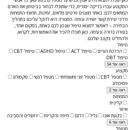
המקצוע עברו בדיקה יסודית, כדי שתוכלו לבחור בביטחון את האדם
המתאים לכם. באתר מוצגים פרטים מלאים, זמינות, תחומי התמחות
ודרכי יצירת קשר ישירה ונוחה. המטרה היא להקל עליכם בתהליך
הבחירה – לאפשר למצוא טיפול שנכון לכם באמת, במקום אחד,
בצורה ברורה ונעימה. כאן תוכלו להכיר את האפשרויות, לקרוא,
ולהחליט בקצב שלכם.
טיפול
הדרכת הורים
טיפול ACT
טיפול ADHD
טיפול CBT
טיפול DBT
ראה עוד 54
מקצוע
מטפל CBT
מטפל זוגי ומשפחתי
מטפל רגשי
סקסולוג
פסיכולוג
ראה עוד 2
התמחות
קלינית
איזור
בקעת אונו
גליל
דרום
חיפה והקריות
ירושלים והסביבה
ראה עוד 6
מטופל