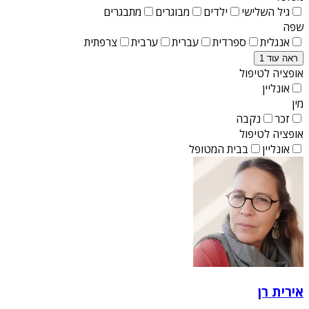
גיל השלישי
ילדים
מבוגרים
מתבגרים
שפה
אנגלית
ספרדית
עברית
ערבית
צרפתית
ראה עוד 1
אופציה לטיפול
אונליין
מין
זכר
נקבה
אופציה לטיפול
אונליין
בבית המטופל
אירית רן