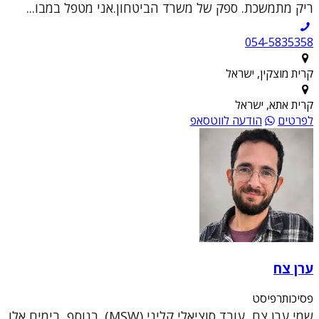
ריק מתמשכת. ספק של משרד הביטחון.אני מטפל במבו...
054-5835358
קרית מוצקין, ישראל
קרית אתא, ישראל
לפרטים
הודעה לווטסאפ
ערן צח
פסיכותרפיסט
שמי ערן צח, עובד סוציאלי קליני (MSW). בנוסף, בימים אלו