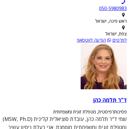
050-5980983
ראש פינה, ישראל
צפת, ישראל
לפרטים
הודעה לווטסאפ
ד"ר תלמה כהן
פסיכותרפיסטית, מטפלת זוגית ומשפחתית
שמי ד"ר תלמה כהן, עובדת סוציאלית קלינית (MSW, Ph.D)
ומטפלת זוגית ומשפחתית מוסמכת. אני בעלת ניסיון עשיר