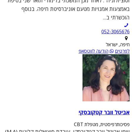
וסוציולוגיה". לאחר מכן המשכתי בלימודי תואר שני בטיפול
באמצעות אמנויות מטעם אוניברסיטת חיפה. בנוסף
הוכשרתי ב...
052-3065676
חיפה, ישראל
לפרטים
הודעה לווטסאפ
אביטל וובר קטקובסקי
פסיכותרפיסטית, מטפלת CBT
שמי אביטל וובר קטקובסקי, עובדת סוציאלית קלינית (M.A)