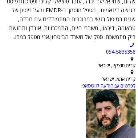
שלום, שמי אליעד יגדל, עובד סוציאלי קליני ופסיכותרפיסט
בגישה דינאמית , מטפל מוסמך ב-EMDR ובעל ניסיון של
שנים בטיפול רגשי במבוגרים המתמודדים עם חרדה,
טראומה, דיכאון, משברי חיים, התמכרויות, אובדן ותחושת
ריק מתמשכת. ספק של משרד הביטחון.אני מטפל במבו...
054-5835358
קרית מוצקין, ישראל
קרית אתא, ישראל
לפרטים
הודעה לווטסאפ