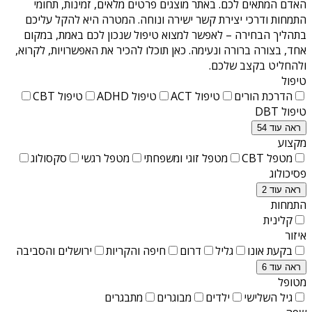
האדם המתאים לכם. באתר מוצגים פרטים מלאים, זמינות, תחומי
התמחות ודרכי יצירת קשר ישירה ונוחה. המטרה היא להקל עליכם
בתהליך הבחירה – לאפשר למצוא טיפול שנכון לכם באמת, במקום
אחד, בצורה ברורה ונעימה. כאן תוכלו להכיר את האפשרויות, לקרוא,
ולהחליט בקצב שלכם.
טיפול
הדרכת הורים
טיפול ACT
טיפול ADHD
טיפול CBT
טיפול DBT
ראה עוד 54
מקצוע
מטפל CBT
מטפל זוגי ומשפחתי
מטפל רגשי
סקסולוג
פסיכולוג
ראה עוד 2
התמחות
קלינית
איזור
בקעת אונו
גליל
דרום
חיפה והקריות
ירושלים והסביבה
ראה עוד 6
מטופל
גיל השלישי
ילדים
מבוגרים
מתבגרים