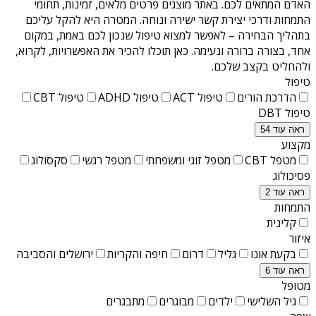
האדם המתאים לכם. באתר מוצגים פרטים מלאים, זמינות, תחומי
התמחות ודרכי יצירת קשר ישירה ונוחה. המטרה היא להקל עליכם
בתהליך הבחירה – לאפשר למצוא טיפול שנכון לכם באמת, במקום
אחד, בצורה ברורה ונעימה. כאן תוכלו להכיר את האפשרויות, לקרוא,
ולהחליט בקצב שלכם.
טיפול
הדרכת הורים
טיפול ACT
טיפול ADHD
טיפול CBT
טיפול DBT
ראה עוד 54
מקצוע
מטפל CBT
מטפל זוגי ומשפחתי
מטפל רגשי
סקסולוג
פסיכולוג
ראה עוד 2
התמחות
קלינית
איזור
בקעת אונו
גליל
דרום
חיפה והקריות
ירושלים והסביבה
ראה עוד 6
מטופל
גיל השלישי
ילדים
מבוגרים
מתבגרים