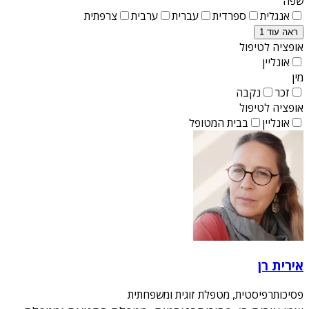
שפה
אנגלית
ספרדית
עברית
ערבית
צרפתית
ראה עוד 1
אופציה לטיפול
אונליין
מין
זכר
נקבה
אופציה לטיפול
אונליין
בבית המטופל
אירית רן
פסיכותרפיסטית, מטפלת זוגית ומשפחתית