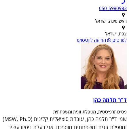
050-5980983
ראש פינה, ישראל
צפת, ישראל
לפרטים
הודעה לווטסאפ
ד"ר תלמה כהן
פסיכותרפיסטית, מטפלת זוגית ומשפחתית
שמי ד"ר תלמה כהן, עובדת סוציאלית קלינית (MSW, Ph.D)
ומטפלת זוגית ומשפחתית מוסמכת. אני בעלת ניסיון עשיר