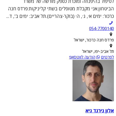
לטיפול בהיפנוזה ומוכרת כספק מורשה של משרד
הביטחון.אני מקבלת מטופלים בשתי קליניקות:פרדס חנה
כרכור: ימים א׳, ג׳, ה׳ (בוקר-צהריים).תל אביב: ימים ב', ד...
054-7700140
פרדס חנה כרכור, ישראל
תל אביב-יפו, ישראל
לפרטים
הודעה לווטסאפ
אלון נירגד גיא