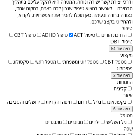
ודרכי יצירת קשר ישירה ונוחה. המטרה היא להקל עליכם בתהליך
הבחירה – לאפשר למצוא טיפול שנכון לכם באמת, במקום אחד,
בצורה ברורה ונעימה. כאן תוכלו להכיר את האפשרויות, לקרוא,
ולהחליט בקצב שלכם.
טיפול
הדרכת הורים
טיפול ACT
טיפול ADHD
טיפול CBT
טיפול DBT
ראה עוד 54
מקצוע
מטפל CBT
מטפל זוגי ומשפחתי
מטפל רגשי
סקסולוג
פסיכולוג
ראה עוד 2
התמחות
קלינית
איזור
בקעת אונו
גליל
דרום
חיפה והקריות
ירושלים והסביבה
ראה עוד 6
מטופל
גיל השלישי
ילדים
מבוגרים
מתבגרים
שפה