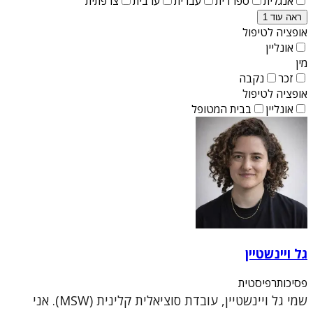
אנגלית
ספרדית
עברית
ערבית
צרפתית
ראה עוד 1
אופציה לטיפול
אונליין
מין
זכר
נקבה
אופציה לטיפול
אונליין
בבית המטופל
גל ויינשטיין
פסיכותרפיסטית
שמי גל ויינשטיין, עובדת סוציאלית קלינית (MSW). אני