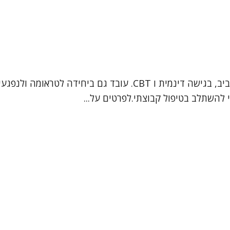
אור חזן, פסיכולוג קליני מומחה. מטפל במבוגרים ונוער בתל אביב, בג
י להשתלב בטיפול קבוצתי.לפרטים על...