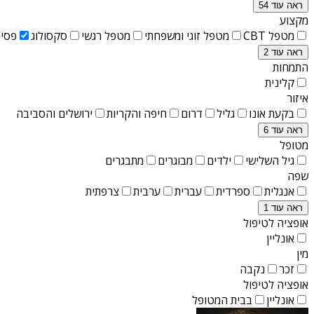
ראה עוד 54
מקצוע
מטפל CBT
מטפל זוגי ומשפחתי
מטפל רגשי
סקסולוג
פסיכ
ראה עוד 2
התמחות
קלינית
איזור
בקעת אונו
גליל
דרום
חיפה והקריות
ירושלים והסביבה
ראה עוד 6
מטופל
גיל השלישי
ילדים
מבוגרים
מתבגרים
שפה
אנגלית
ספרדית
עברית
ערבית
צרפתית
ראה עוד 1
אופציה לטיפול
אונליין
מין
זכר
נקבה
אופציה לטיפול
אונליין
בבית המטופל