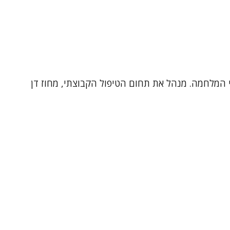
ישה דינמית ו CBT. עובד גם ביחידה לטראומה ולנפגעי המלחמה. מנהל את תחום הטיפול הקבוצתי, מחוז דן