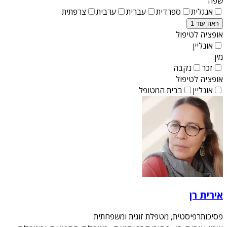
שפה
אנגלית
ספרדית
עברית
ערבית
צרפתית
ראה עוד 1
אופציה לטיפול
אונליין
מין
זכר
נקבה
אופציה לטיפול
אונליין
בבית המטופל
אירית רן
פסיכותרפיסטית, מטפלת זוגית ומשפחתית