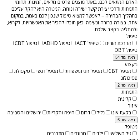
האדם המתאים לכם. באתר מוצגים פרטים מלאים, זמינות, תחומי
התמחות ודרכי יצירת קשר ישירה ונוחה. המטרה היא להקל עליכם
בתהליך הבחירה – לאפשר למצוא טיפול שנכון לכם באמת, במקום
אחד, בצורה ברורה ונעימה. כאן תוכלו להכיר את האפשרויות, לקרוא,
ולהחליט בקצב שלכם.
טיפול
הדרכת הורים
טיפול ACT
טיפול ADHD
טיפול CBT
טיפול DBT
ראה עוד 54
מקצוע
מטפל CBT
מטפל זוגי ומשפחתי
מטפל רגשי
סקסולוג
פסיכולוג
ראה עוד 2
התמחות
קלינית
איזור
בקעת אונו
גליל
דרום
חיפה והקריות
ירושלים והסביבה
ראה עוד 6
מטופל
גיל השלישי
ילדים
מבוגרים
מתבגרים