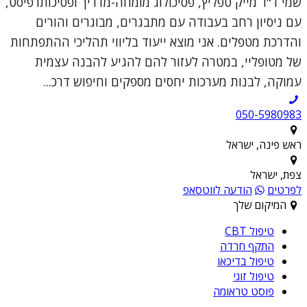
שמי ד"ר מייק טפליץ, פסיכולוג מומחה-מדריך ופסיכותרפיסט,
עם ניסיון רחב בעבודה עם מתבגרים, מבוגרים והורים
והדרכת מטפלים. אני מוצא ייעוד בליווי תהליכי ההתפתחות
של מטופליי, במטרה לעזור להם להגיע להבנה עצמית
עמוקה, לבנות מערכות יחסים מספקים וחיפוש דרכ...
050-5980983
ראש פינה, ישראל
צפת, ישראל
לפרטים
הודעה לווטסאפ
המיקום שלך
טיפול CBT
התקף חרדה
טיפול בדיכאו
טיפול זוגי
פוסט טראומה