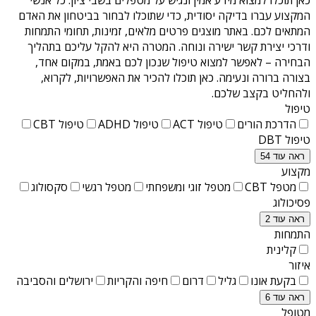
המקצוע עברו בדיקה יסודית, כדי שתוכלו לבחור בביטחון את האדם
המתאים לכם. באתר מוצגים פרטים מלאים, זמינות, תחומי התמחות
ודרכי יצירת קשר ישירה ונוחה. המטרה היא להקל עליכם בתהליך
הבחירה – לאפשר למצוא טיפול שנכון לכם באמת, במקום אחד,
בצורה ברורה ונעימה. כאן תוכלו להכיר את האפשרויות, לקרוא,
ולהחליט בקצב שלכם.
טיפול
הדרכת הורים
טיפול ACT
טיפול ADHD
טיפול CBT
טיפול DBT
ראה עוד 54
מקצוע
מטפל CBT
מטפל זוגי ומשפחתי
מטפל רגשי
סקסולוג
פסיכולוג
ראה עוד 2
התמחות
קלינית
איזור
בקעת אונו
גליל
דרום
חיפה והקריות
ירושלים והסביבה
ראה עוד 6
מטופל