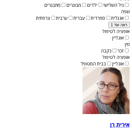
גיל השלישי
ילדים
מבוגרים
מתבגרים
שפה
אנגלית
ספרדית
עברית
ערבית
צרפתית
ראה עוד 1
אופציה לטיפול
אונליין
מין
זכר
נקבה
אופציה לטיפול
אונליין
בבית המטופל
אירית רן